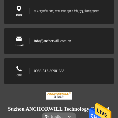
নং ২ অ্যানপিং রোড, ডংবাং টাউন, চ্যাংশু সিটি, সুঝু, জিয়াংসু প্রদেশ
ঠিকানা
info@anchorwill.com.cn
E-mail
0086-512-80981688
ফোন
Suzhou ANCHORWILL Technology Co., Ltd.