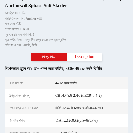
Anchorwill 3phase Soft Starter
উৎপত্তি স্থল: চীন
পরিচিতিমুলক নাম: Anchorwill
সাক্ষ্যদান: CE
মডেল নম্বার: CK70
ন্যূনতম চাহিদার পরিমাণ: 1
প্যাকেজিং বিবরণ: রপ্তানির জন্য কাঠের ক্ষেত্রে প্যাকিং
পরিশোধের শর্ত: এল/সি, টি/টি
বিস্তারিত
Description
বিশেষভাবে তুলে ধরা:
তাপ পাম্প নরম স্টার্টার
,
380v 45kw সফট স্টার্টার
1পণ্যের নাম:
440V নরম স্টার্টার
2প্রযোজ্য মানসমূহ:
GB14048.6-2016 ((IEC947-4-2)
3প্রযোজ্য মোটর প্রকার:
সিকিউর-কেজ থ্রি-ফেজ অ্যাসিনক্রন মোটর
4মোটর শক্তি:
11A......1260A ((5.5~630kW)