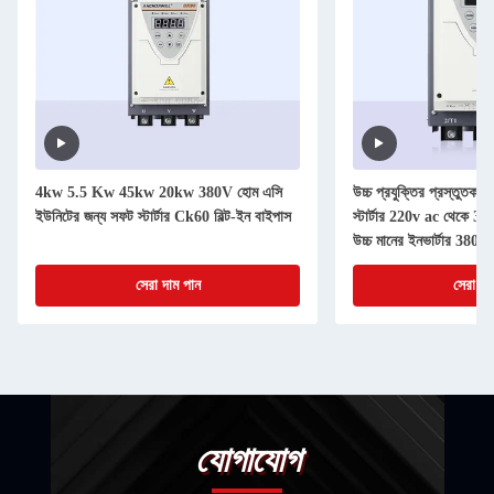
4kw 5.5 Kw 45kw 20kw 380V হোম এসি
উচ্চ প্রযুক্তির প্রস্তুত
ইউনিটের জন্য সফট স্টার্টার Ck60 বিল্ট-ইন বাইপাস
স্টার্টার 220v ac থেকে 
উচ্চ মানের ইনভার্টার 380
সেরা দাম পান
সেরা দা
যোগাযোগ