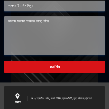
জমা দিন
নং ২ অ্যানপিং রোড, ডংবাং টাউন, চ্যাংশু সিটি, সুঝু, জিয়াংসু প্রদেশ
ঠিকানা