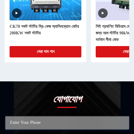
CK70 সফট স্টার্টার থ্রি-ফেজ অ্যাসিনক্রোন মোটর
সিই প্রমাণিত মিডিয়াম ভোল্ট
200KW সফট স্টার্টার
জন্য নরম স্টার্টার 90kW
বর্তমান সীমা মোড
সেরা দাম পান
সেরা দা
যোগাযোগ