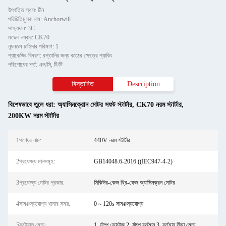
উৎপত্তি স্থল: চীন
পরিচিতিমুলক নাম: Anchorwill
সাক্ষ্যদান: 3C
মডেল নম্বার: CK70
ন্যূনতম চাহিদার পরিমাণ: 1
প্যাকেজিং বিবরণ: রপ্তানির জন্য কাঠের ক্ষেত্রে প্যাকিং
পরিশোধের শর্ত: এল/সি, টি/টি
বিস্তারিত
Description
বিশেষভাবে তুলে ধরা:
অ্যাসিনক্রোন মোটর সফট স্টার্টার
,
CK70 নরম স্টার্টার
,
200KW নরম স্টার্টার
1পণ্যের নাম:
440V নরম স্টার্টার
2প্রযোজ্য মানসমূহ:
GB14048.6-2016 ((IEC947-4-2)
3প্রযোজ্য মোটর প্রকার:
সিকিউর-কেজ থ্রি-ফেজ অ্যাসিনক্রন মোটর
4সামঞ্জস্যযোগ্য থামার সময়:
0～120s সামঞ্জস্যযোগ্য
5কন্ট্রোল মোড:
1. র্যাম্প ভোল্টেজ 2. র্যাম্প বর্তমান 3. বর্তমান সীমা মোড