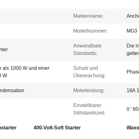
Markenname:
Ancho
Modellnummer:
MG3
Anwendbare
Die i
hter
Standards:
gelte
r als 1000 W und einer
Schutz und
Phase
0 W
Überwachung:
ndensation
Motorleistung:
18A 1
Einstellbarer
0 ′ 60
Stillstandszeit:
starter
400-Volt-Soft Starter