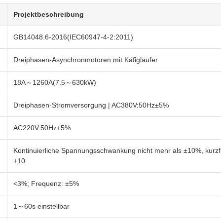
Projektbeschreibung
GB14048.6-2016(IEC60947-4-2:2011)
Dreiphasen-Asynchronmotoren mit Käfigläufer
18A～1260A(7.5～630kW)
Dreiphasen-Stromversorgung | AC380V:50Hz±5%
AC220V:50Hz±5%
Kontinuierliche Spannungsschwankung nicht mehr als ±10%, kurz
+10
<3%; Frequenz: ±5%
1～60s einstellbar