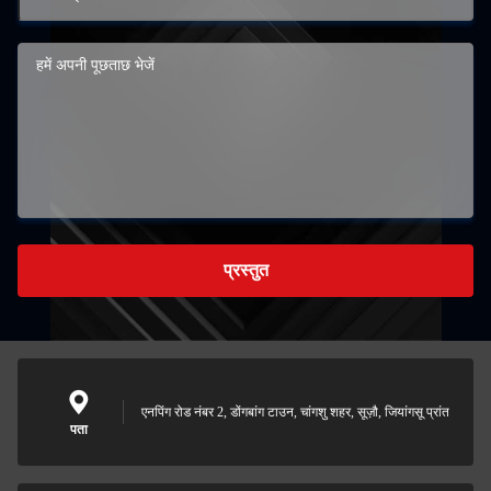
प्रस्तुत
एनपिंग रोड नंबर 2, डोंगबांग टाउन, चांगशु शहर, सूज़ौ, जियांगसू प्रांत
पता