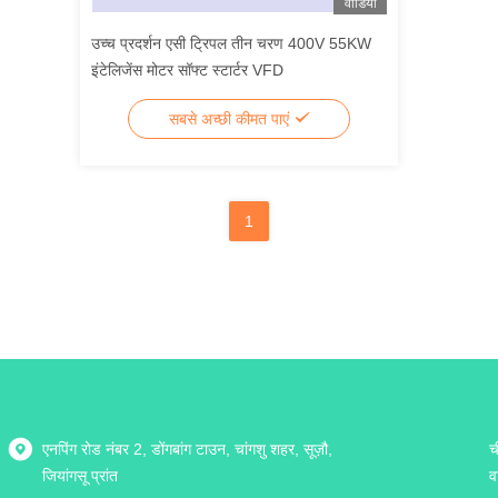
वीडियो
उच्च प्रदर्शन एसी ट्रिपल तीन चरण 400V 55KW
इंटेलिजेंस मोटर सॉफ्ट स्टार्टर VFD
सबसे अच्छी कीमत पाएं
1
एनपिंग रोड नंबर 2, डोंगबांग टाउन, चांगशु शहर, सूज़ौ,
च
जियांगसू प्रांत
व