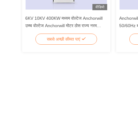
वीडियो
6KV 10KV 400KW मध्यम वोल्टेज Anchorwill
Anchorwill
उच्च वोल्टेज Anchorwill मोटर ठोस राज्य नरम
50/60Hz बाय
स्टार्टर डिवाइस कैबिनेट
में निर्मित
सबसे अच्छी कीमत पाएं