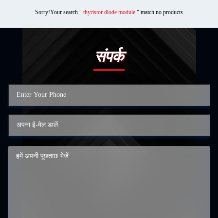
Sorry!Your search "
thyristor diode module
" match no products
संपर्क