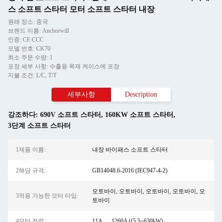
스 소프트 스타터 모터 소프트 스타터 내장
원래 장소: 중국
브랜드 이름: Anchorwill
인증: CE CCC
모델 번호: CK70
최소 주문 수량: 1
포장 세부 사항: 수출용 목재 케이스에 포장
지불 조건: L/C, T/T
세부사항
Description
강조하다:
690V 소프트 스타터
,
160KW 소프트 스타터
,
3단계 소프트 스타터
1제품 이름:
내장 바이패스 소프트 스타터
2해당 규격:
GB14048.6-2016 (IEC947-4-2)
오토바이, 오토바이, 오토바이, 오토바이, 오
3적용 가능한 모터 타입:
토바이
4모터 전력:
11A......1260A ((5.5~630kW)