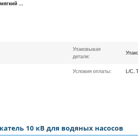
10 кВ высоковольтный мягкий стартер
Упаковывая
Упак
детали:
Условия оплаты:
L/C, 
атель 10 кВ для водяных насосов