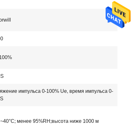
rwill
0
100%
0S
яжение импульса 0-100% Ue, время импульса 0-
0S
C~40°C; менее 95%RH;высота ниже 1000 м