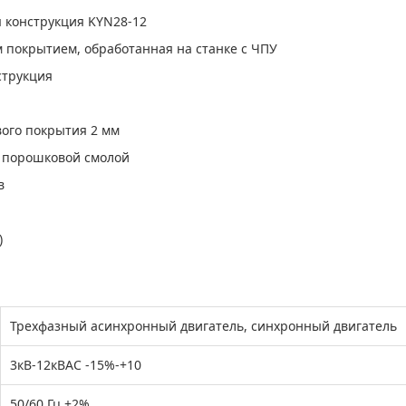
 конструкция KYN28-12
 покрытием, обработанная на станке с ЧПУ
струкция
ого покрытия 2 мм
 порошковой смолой
в
)
Трехфазный асинхронный двигатель, синхронный двигатель
3кВ-12кВAC -15%-+10
50/60 Гц ±2%