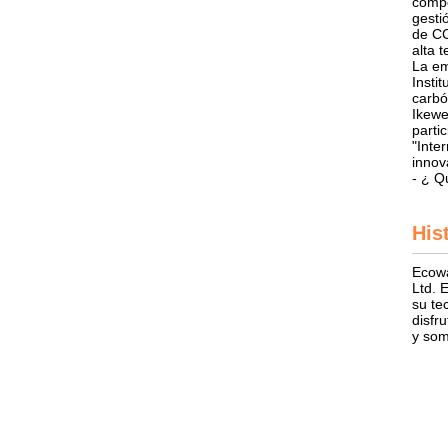
compe
gesti
de CC
alta t
La em
Insti
carbó
Ikewe
parti
"Inte
innov
- ¿ Q
His
Ecowa
Ltd. 
su te
disfr
y som