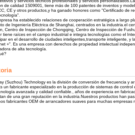
titivos y servicios técnicos profesionales y servicios personalizados.L
ón de calidad 1S09001, tiene más de 100 patentes de inventos y modelo
C, CE y otros productos,y ha ganado honores como "Certificado de reg
ecnología".
presa ha establecido relaciones de cooperación estratégica a largo plaz
tuto de Ingeniería Eléctrica de Shanghai, centrados en la industria.el c
n, Centro de Inspección de Chongqing, Centro de Inspección de Fushu
r tiene raíces en el campo industrial e integra tecnologías como el Int
cipar en el desarrollo de ciudades inteligentes,transporte inteligente, y 
rnet +". Es una empresa con derechos de propiedad intelectual indep
adora de alta tecnología.
ué?
toria
y (Suzhou) Technology es la división de conversión de frecuencia y 
Es un fabricante especializado en la producción de sistemas de contr
cnología avanzada y calidad confiable., años de experiencia en fabricaci
utan de una gran reputación en la industria.Nuestros productos han p
os fabricantes OEM de arrancadores suaves para muchas empresas rec