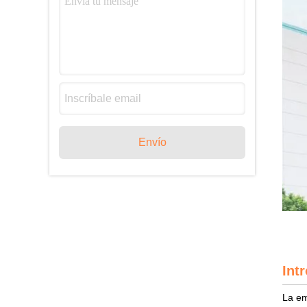
Envío
Int
La em