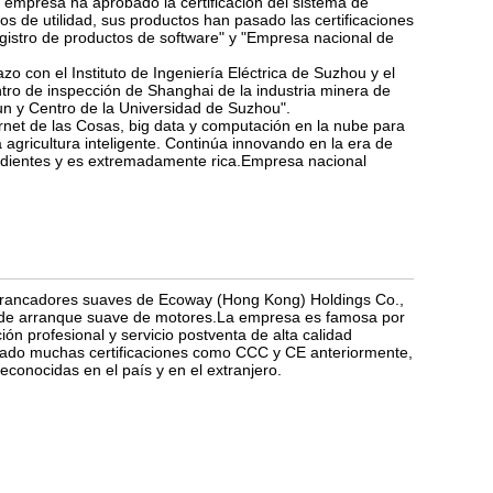
a empresa ha aprobado la certificación del sistema de
s de utilidad, sus productos han pasado las certificaciones
istro de productos de software" y "Empresa nacional de
o con el Instituto de Ingeniería Eléctrica de Suzhou y el
entro de inspección de Shanghai de la industria minera de
n y Centro de la Universidad de Suzhou".
ernet de las Cosas, big data y computación en la nube para
la agricultura inteligente. Continúa innovando en la era de
endientes y es extremadamente rica.Empresa nacional
arrancadores suaves de Ecoway (Hong Kong) Holdings Co.,
ol de arranque suave de motores.La empresa es famosa por
ón profesional y servicio postventa de alta calidad
asado muchas certificaciones como CCC y CE anteriormente,
onocidas en el país y en el extranjero.