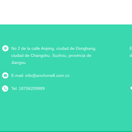
No 2 de la calle Anping, ciudad de Dongbang,
E
ciudad de Changshu, Suzhou, provincia de
d
Jiangsu
E-mail:
info@anchorwill.com.cn
Tel:
18706209989