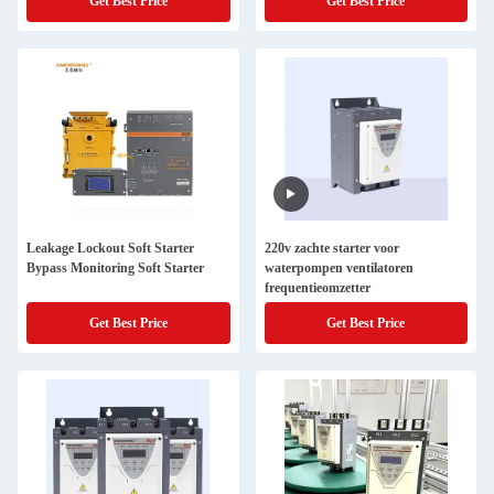
Get Best Price
Get Best Price
Leakage Lockout Soft Starter
220v zachte starter voor
Bypass Monitoring Soft Starter
waterpompen ventilatoren
frequentieomzetter
Get Best Price
Get Best Price