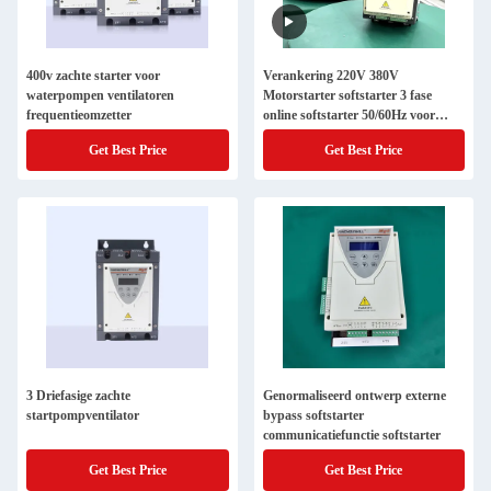
400v zachte starter voor
Verankering 220V 380V
waterpompen ventilatoren
Motorstarter softstarter 3 fase
frequentieomzetter
online softstarter 50/60Hz voor
waterpomp
Get Best Price
Get Best Price
3 Driefasige zachte
Genormaliseerd ontwerp externe
startpompventilator
bypass softstarter
communicatiefunctie softstarter
Get Best Price
Get Best Price