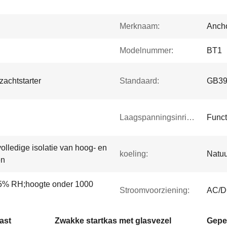
Merknaam:
Ancho
Modelnummer:
BT1
achtstarter
Standaard:
GB39
Laagspanningsinrichting:
Funct
olledige isolatie van hoog- en
koeling:
Natuu
en
95% RH;hoogte onder 1000
Stroomvoorziening:
AC/D
ast
Zwakke startkas met glasvezel
Geper