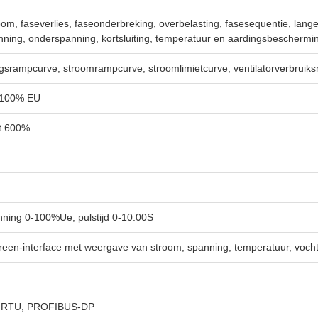
om, faseverlies, faseonderbreking, overbelasting, fasesequentie, lange 
ning, onderspanning, kortsluiting, temperatuur en aardingsbeschermi
srampcurve, stroomrampcurve, stroomlimietcurve, ventilatorverbruiks
 100% EU
t 600%
ning 0-100%Ue, pulstijd 0-10.00S
een-interface met weergave van stroom, spanning, temperatuur, vocht
 RTU, PROFIBUS-DP