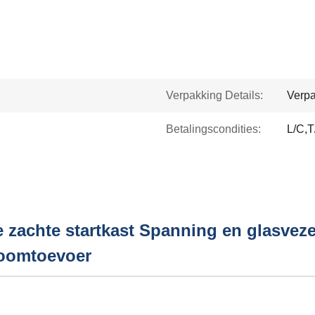
Verpakking Details:
Verpa
Betalingscondities:
L/C,T
 zachte startkast Spanning en glasveze
roomtoevoer