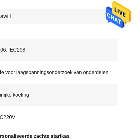
rwill
06, IEC298
ie voor laagspanningsonderzoek van onderdelen
rlijke koeling
C220V
sonaliseerde zachte startkas