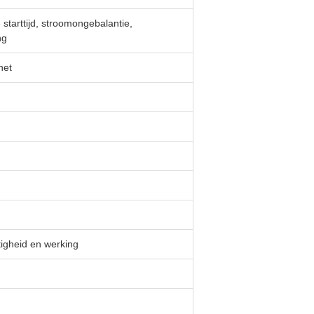
starttijd, stroomongebalantie,
ng
net
igheid en werking