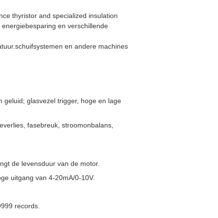
nce thyristor and specialized insulation
, energiebesparing en verschillende
aratuur.schuifsystemen en andere machines
luid; glasvezel trigger, hoge en lage
verlies, fasebreuk, stroomonbalans,
engt de levensduur van de motor.
oge uitgang van 4-20mA/0-10V.
9999 records.