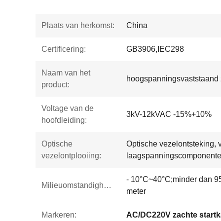
Plaats van herkomst:
China
Certificering:
GB3906,IEC298
Naam van het
hoogspanningsvaststaand z
product:
Voltage van de
3kV-12kVAC -15%+10%
hoofdleiding:
Optische
Optische vezelontsteking, v
vezelontplooiing:
laagspanningscomponent
- 10°C~40°C;minder dan 
Milieuomstandigheden:
meter
Markeren:
AC/DC220V zachte startk