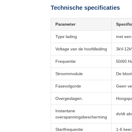
Technische specificaties
Parameter
Specific
Type lading
met een
Voltage van de hoofdleiding
3kV-12
Frequentie
50/60 H
Stroommodule
De bloo
Fasevolgorde
Geen ver
Overgeslagen.
Hoogspan
Instantane
dv/dt a
overspanningsbescherming
Startfrequentie
1-6 keer