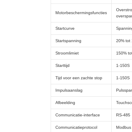
Overstro
Motorbeschermingsfuncties
overspan
Startcurve
Spanning
Startspanning
20% tot
Stroomlimiet
150% to
Starttijd
1-150S
Tijd voor een zachte stop
1-150S
Impulsaanslag
Pulsspan
Afbeelding
Touchscr
Communicatie-interface
RS-485
Communicatieprotocol
Modbus