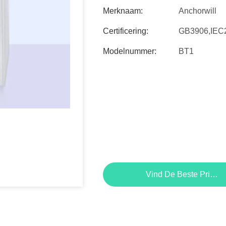
Merknaam:
Anchorwill
Certificering:
GB3906,IEC
Modelnummer:
BT1
Vind De Beste Prijs