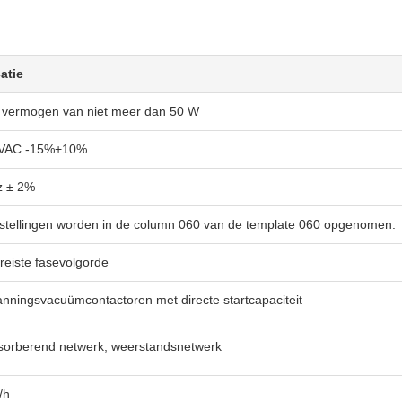
atie
 vermogen van niet meer dan 50 W
kVAC -15%+10%
z ± 2%
tstellingen worden in de column 060 van de template 060 opgenomen.
eiste fasevolgorde
ningsvacuümcontactoren met directe startcapaciteit
bsorberend netwerk, weerstandsnetwerk
/h