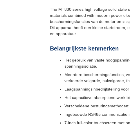
The MT830 series high voltage solid state so
materials combined with modern power electr
beschermingsfuncties van de motor en is s
Dit apparaat heeft een kleine startstroom,
en apparatuur.
Belangrijkste kenmerken
Het gebruik van vaste hoogspannin
spanningsisolatie.
Meerdere beschermingsfuncties, wa
verkeerde volgorde, nulvolgorde, thyr
Laagspanningsinbedrijfstelling voor
Het capacitieve absorptienetwerk b
Verscheidene besturingsmethoden: 
Ingebouwde RS485 communicatie in
7-inch full-color touchscreen met o