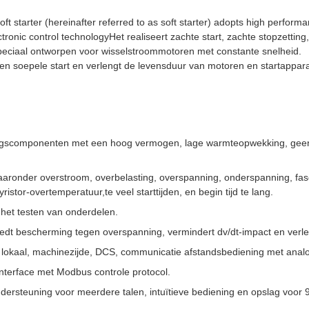
ft starter (hereinafter referred to as soft starter) adopts high performa
onic control technologyHet realiseert zachte start, zachte stopzetting
peciaal ontworpen voor wisselstroommotoren met constante snelheid.
 een soepele start en verlengt de levensduur van motoren en startapp
gscomponenten met een hoog vermogen, lage warmteopwekking, geen ge
aronder overstroom, overbelasting, overspanning, onderspanning, fase
istor-overtemperatuur,te veel starttijden, en begin tijd te lang.
 het testen van onderdelen.
iedt bescherming tegen overspanning, vermindert dv/dt-impact en verl
lokaal, machinezijde, DCS, communicatie afstandsbediening met anal
terface met Modbus controle protocol.
ndersteuning voor meerdere talen, intuïtieve bediening en opslag voor 