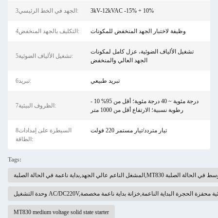
3kV-12kVAC -15% + 10%
3الجهد في الخط الرئيسي:
وظيفة لاختبار الجهد المنخفض للمكونات
4التكليف بالجهد المنخفض:
تشغيل الألياف الضوئية، عزل كامل لمكونات
5تشغيل الألياف الضوئية:
الجهد العالي والمنخفض
تبريد طبيعي
6تبريد:
- 10 درجة مئوية ~ 40 درجة مئوية؛ أقل من 95%
7الظروف البيئية:
رطوبة نسبية؛ الارتفاع أقل من 1000 متر
تيار متردد/تيار مستمر 220 فولت
8السيطرة على إمدادات
الطاقة:
Tags:
الة الصلبة,MT830 مشغل الجهد المتوسط في الحالة الصلبة
AC/DC220V,ألياف ضوئية محفزة الحجرة البداية الناعمة,خزانة بداية ناعمة مخصصة
MT830 medium voltage solid state starter