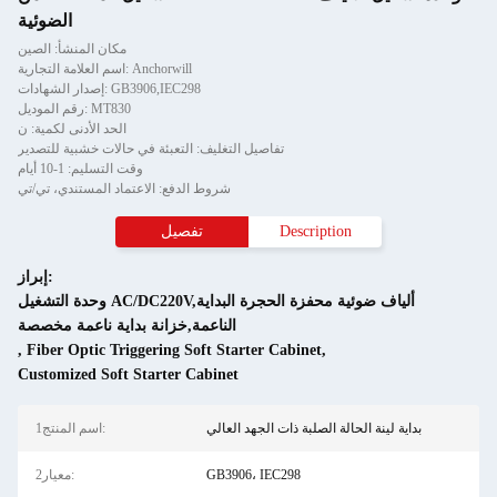
الضوئية
مكان المنشأ: الصين
اسم العلامة التجارية: Anchorwill
إصدار الشهادات: GB3906,IEC298
رقم الموديل: MT830
الحد الأدنى لكمية: ن
تفاصيل التغليف: التعبئة في حالات خشبية للتصدير
وقت التسليم: 1-10 أيام
شروط الدفع: الاعتماد المستندي، تي/تي
Description
تفصيل
إبراز:
وحدة التشغيل AC/DC220V,ألياف ضوئية محفزة الحجرة البداية
الناعمة,خزانة بداية ناعمة مخصصة
,
Fiber Optic Triggering Soft Starter Cabinet
,
Customized Soft Starter Cabinet
بداية لينة الحالة الصلبة ذات الجهد العالي
1اسم المنتج:
GB3906، IEC298
2معيار: