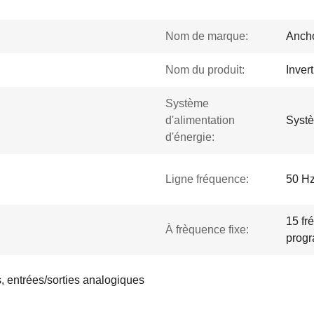
Nom de marque:
Ancho
Nom du produit:
Inver
Système
d'alimentation
Systè
d'énergie:
Ligne fréquence:
50 H
15 fr
À frèquence fixe:
prog
, entrées/sorties analogiques