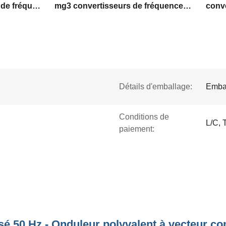
mg3 50 hz Convertisseur de fréquence
mg3 convertisseurs de fréquences en 3 phases
Détails d'emballage:
Embal
Conditions de
L/C, 
paiement:
sé 50 Hz - Onduleur polyvalent à vecteur co