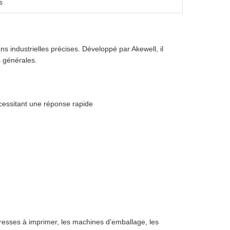
s
s industrielles précises. Développé par Akewell, il
s générales.
cessitant une réponse rapide
presses à imprimer, les machines d'emballage, les