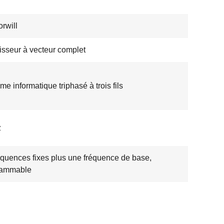
rwill
tisseur à vecteur complet
me informatique triphasé à trois fils
z
équences fixes plus une fréquence de base,
rammable