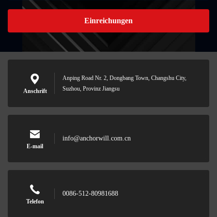
Einreichungen
Anping Road Nr. 2, Dongbang Town, Changshu City,
Suzhou, Provinz Jiangsu
Anschrift
info@anchorwill.com.cn
E-mail
0086-512-80981688
Telefon