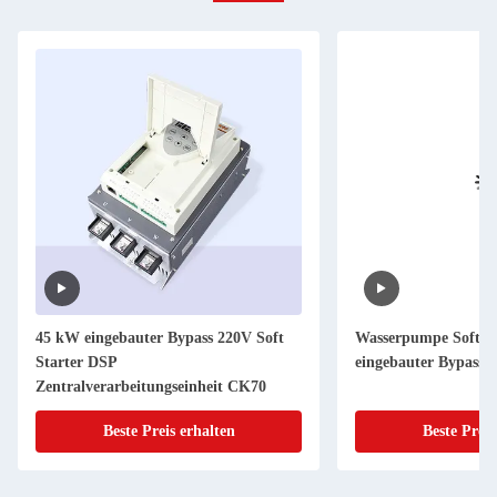
45 kW eingebauter Bypass 220V Soft
Wasserpumpe Soft S
Starter DSP
eingebauter Bypass S
Zentralverarbeitungseinheit CK70
Beste Preis erhalten
Beste Preis