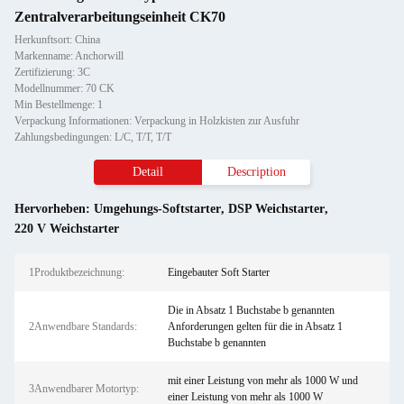
Zentralverarbeitungseinheit CK70
Herkunftsort: China
Markenname: Anchorwill
Zertifizierung: 3C
Modellnummer: 70 CK
Min Bestellmenge: 1
Verpackung Informationen: Verpackung in Holzkisten zur Ausfuhr
Zahlungsbedingungen: L/C, T/T, T/T
Detail
Description
Hervorheben:
Umgehungs-Softstarter
,
DSP Weichstarter
,
220 V Weichstarter
1Produktbezeichnung:
Eingebauter Soft Starter
Die in Absatz 1 Buchstabe b genannten
2Anwendbare Standards:
Anforderungen gelten für die in Absatz 1
Buchstabe b genannten
mit einer Leistung von mehr als 1000 W und
3Anwendbarer Motortyp:
einer Leistung von mehr als 1000 W