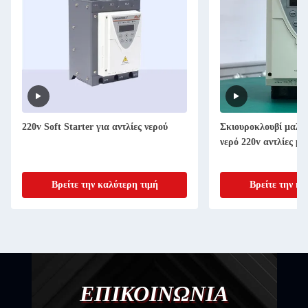
220v Soft Starter για αντλίες νερού
Σκιουροκλουβί μαλα
νερό 220v αντλίες μ
Βρείτε την καλύτερη τιμή
Βρείτε την κα
ΕΠΙΚΟΙΝΩΝΙΑ