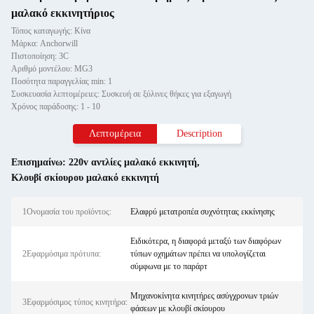
μαλακό εκκινητήριος
Τόπος καταγωγής: Κίνα
Μάρκα: Anchorwill
Πιστοποίηση: 3C
Αριθμό μοντέλου: MG3
Ποσότητα παραγγελίας min: 1
Συσκευασία λεπτομέρειες: Συσκευή σε ξύλινες θήκες για εξαγωγή
Χρόνος παράδοσης: 1 - 10
Λεπτομέρεια
Description
Επισημαίνω:
220v αντλίες μαλακό εκκινητή
,
Κλουβί σκίουρου μαλακό εκκινητή
1Ονομασία του προϊόντος:
Ελαφρύ μετατροπέα συχνότητας εκκίνησης
Ειδικότερα, η διαφορά μεταξύ των διαφόρων
2Εφαρμόσιμα πρότυπα:
τύπων οχημάτων πρέπει να υπολογίζεται
σύμφωνα με το παράρτ
Μηχανοκίνητα κινητήρες ασύγχρονων τριών
3Εφαρμόσιμος τύπος κινητήρα:
φάσεων με κλουβί σκίουρου