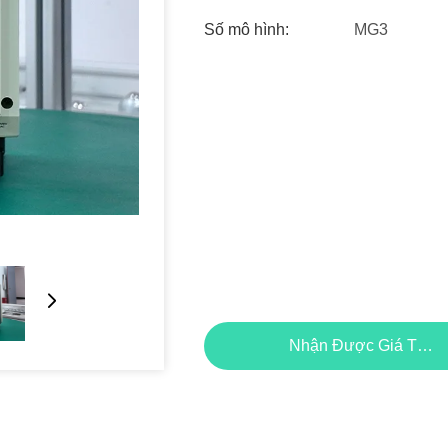
Số mô hình:
MG3
Nhận Được Giá Tốt N