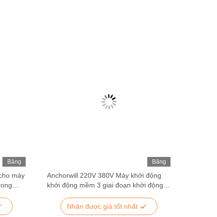
Băng
Băng
Hình
Hình
 cho máy
Anchorwill 220V 380V Máy khởi động
2.2 Kw 
rong
khởi động mềm 3 giai đoạn khởi động
Starter
mềm trực tuyến 50/60Hz cho máy bơm
mạch n
nước
Nhận được giá tốt nhất
N