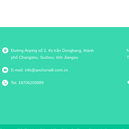
Đường Anping số 2, thị trấn Dongbang, thành
N
phố Changshu, Suzhou, tỉnh Jiangsu
T
E-mail:
info@anchorwill.com.cn
Tel:
18706209989