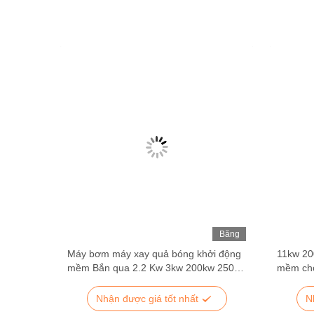
Băng
Băng
Hình
Hình
 Starter
Máy bơm máy xay quả bóng khởi động
11kw 20
mềm Bắn qua 2.2 Kw 3kw 200kw 250
mềm ch
Kw 400kw
lớn
Nhận được giá tốt nhất
N