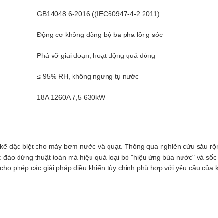
GB14048.6-2016 ((IEC60947-4-2:2011)
Động cơ không đồng bộ ba pha lồng sóc
Phá vỡ giai đoạn, hoạt động quá dòng
≤ 95% RH, không ngưng tụ nước
18A 1260A 7,5 630kW
 kế đặc biệt cho máy bơm nước và quạt. Thông qua nghiên cứu sâu rộ
c đáo dừng thuật toán mà hiệu quả loại bỏ "hiệu ứng búa nước" và sốc
cho phép các giải pháp điều khiển tùy chỉnh phù hợp với yêu cầu của k