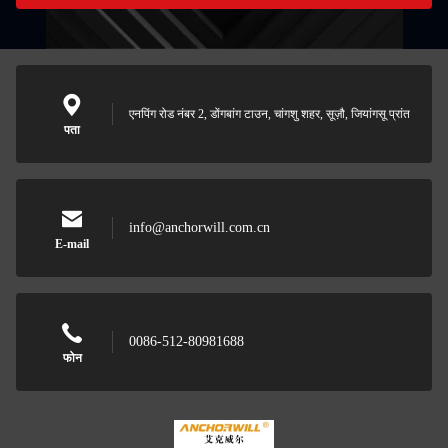
एनपिंग रोड नंबर 2, डोंगबांग टाउन, चांगशु शहर, सूज़ौ, जियांगसू प्रांत
पता
info@anchorwill.com.cn
E-mail
0086-512-80981688
फोन