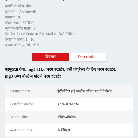
उत्पत्ति के प्लेस: चीन
ब्रांड नाम: Anchorwill
प्रमाणन: 3C
मॉडल संख्या: MT830
न्यूनतम आदेश मात्रा: 1
पैकेजिंग विवरण: निर्यात के लिए लकड़ी के डिब्बों में पैकिंग
प्रसव के समय: 1 - 10
भुगतान शर्तें: एल/सी, टी/टी
विस्तार
Description
प्रमुखता देना:
mg3 11kv नरम स्टार्टर
,
एसी कंप्रेसर के लिए नरम स्टार्टर
,
mg3 उच्च वोल्टेज मोटर्स नरम स्टार्टर
1उत्पाद का नाम:
इंटीग्रेटेड हाई वोल्टेज सॉफ्ट स्टार्ट कैबिनेट
2प्रारंभिक वोल्टेज:
२०% से १००%
3वर्तमान सीमा:
150%-600%
4प्रारम्भ का समय:
1-150एस