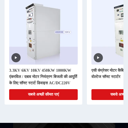
3.3KV 6KV 10KV 450KW 1000KW
एसी कंप्रेसर मोटर कैबिने
एंकरविल / दबाव मोटर नियंत्रण बिजली की आपूर्ति
वोल्टेज सॉफ्ट स्टार्टर
के लिए सॉफ्ट स्टार्ट डिवाइस AC/DC220V
सबसे अच्छी कीमत पाएं
सबसे अच्छी 