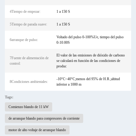
4Tiempo de empezar:
1 a 150 S
5Tiempo de parada suave:
1 a 150 S
Voltado del pulso 0-100%Ue, tiempo del pulso
6arranque de pulso:
0-10.00S
El valor de las emisiones de dióxido de carbono
7Fuente de alimentación de
se calculará en función de las condiciones de
control:
produc
-10°C~40°C;menos del 95% de H.R.;altitud
8Condiciones ambientales:
inferior a 1000 m
Tags:
Comienzo blando de 11 kW
de arranque blando para compresores de corriente
motor de alto voltaje de arranque blando