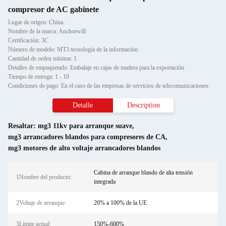
compresor de AC gabinete
Lugar de origen: China.
Nombre de la marca: Anchorwill
Certificación: 3C
Número de modelo: MT3 tecnología de la información
Cantidad de orden mínima: 1
Detalles de empaquetado: Embalaje en cajas de madera para la exportación
Tiempo de entrega: 1 - 10
Condiciones de pago: En el caso de las empresas de servicios de telecomunicaciones:
Detalle
Description
Resaltar:
mg3 11kv para arranque suave
,
mg3 arrancadores blandos para compresores de CA
,
mg3 motores de alto voltaje arrancadores blandos
Cabina de arranque blando de alta tensión
1Nombre del producto:
integrada
2Voltaje de arranque:
20% a 100% de la UE
3Límite actual:
150%-600%