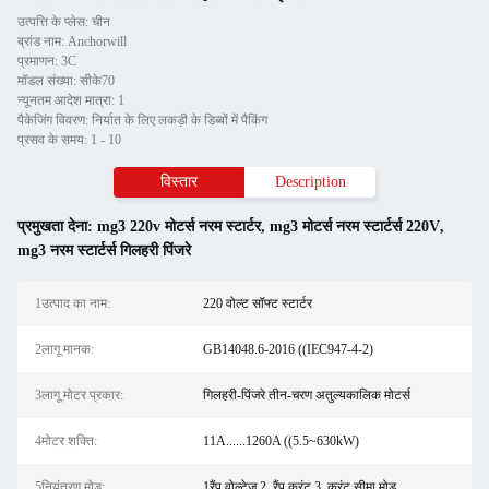
उत्पत्ति के प्लेस: चीन
ब्रांड नाम: Anchorwill
प्रमाणन: 3C
मॉडल संख्या: सीके70
न्यूनतम आदेश मात्रा: 1
पैकेजिंग विवरण: निर्यात के लिए लकड़ी के डिब्बों में पैकिंग
प्रसव के समय: 1 - 10
विस्तार
Description
प्रमुखता देना:
mg3 220v मोटर्स नरम स्टार्टर
,
mg3 मोटर्स नरम स्टार्टर्स 220V
,
mg3 नरम स्टार्टर्स गिलहरी पिंजरे
1उत्पाद का नाम:
220 वोल्ट सॉफ्ट स्टार्टर
2लागू मानक:
GB14048.6-2016 ((IEC947-4-2)
3लागू मोटर प्रकार:
गिलहरी-पिंजरे तीन-चरण अतुल्यकालिक मोटर्स
4मोटर शक्ति:
11A......1260A ((5.5~630kW)
5नियंत्रण मोड:
1रैंप वोल्टेज 2. रैंप करंट 3. करंट सीमा मोड