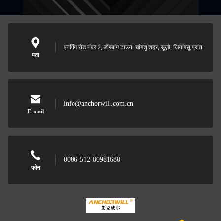
एनपिंग रोड नंबर 2, डोंगबांग टाउन, चांगशु शहर, सूज़ौ, जियांगसू प्रांत
पता
info@anchorwill.com.cn
E-mail
0086-512-80981688
फोन