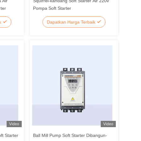
 Air
Squirrel-kandang Soft Starter Air 220v
ter
Pompa Soft Starter
ik
Dapatkan Harga Terbaik
Video
Video
t Starter
Ball Mill Pump Soft Starter Dibangun-