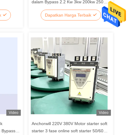
dalam Bypass 2.2 Kw 3kw 200kw 250
Kw 400kw
ik
Dapatkan Harga Terbaik
Video
Video
uk
Anchorwill 220V 380V Motor starter soft
i Bypass
starter 3 fase online soft starter 50/60Hz