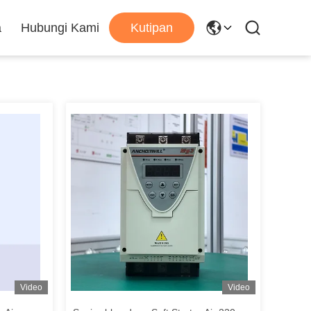
a
Hubungi Kami
Kutipan
Video
Video