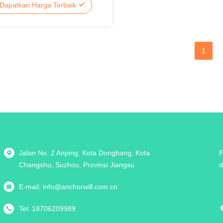
Dapatkan Harga Terbaik
1
Jalan No. 2 Anping, Kota Dongbang, Kota
P
Changshu, Suzhou, Provinsi Jiangsu
d
E-mail:
info@anchorwill.com.cn
Tel:
18706209989