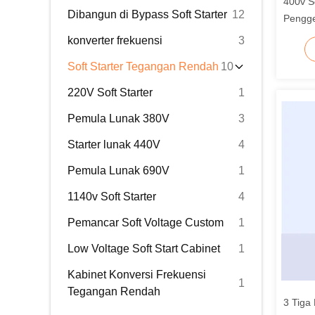
400v S
Dibangun di Bypass Soft Starter
12
Pengge
konverter frekuensi
3
Soft Starter Tegangan Rendah
10
220V Soft Starter
1
Pemula Lunak 380V
3
Starter lunak 440V
4
Pemula Lunak 690V
1
1140v Soft Starter
4
Pemancar Soft Voltage Custom
1
Low Voltage Soft Start Cabinet
1
Kabinet Konversi Frekuensi
1
Tegangan Rendah
3 Tiga