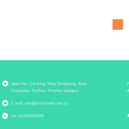
1
Jalan No. 2 Anping, Kota Dongbang, Kota
P
Changshu, Suzhou, Provinsi Jiangsu
d
E-mail:
info@anchorwill.com.cn
Tel:
18706209989