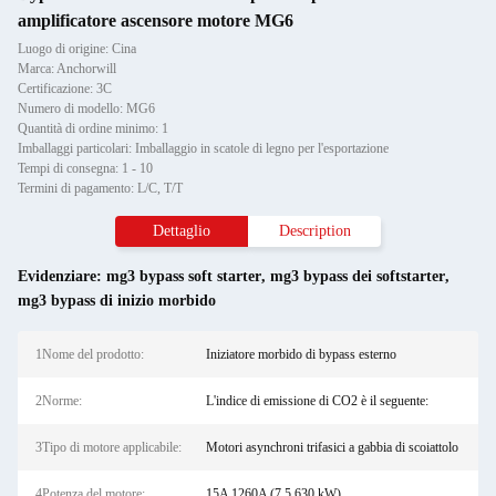
amplificatore ascensore motore MG6
Luogo di origine: Cina
Marca: Anchorwill
Certificazione: 3C
Numero di modello: MG6
Quantità di ordine minimo: 1
Imballaggi particolari: Imballaggio in scatole di legno per l'esportazione
Tempi di consegna: 1 - 10
Termini di pagamento: L/C, T/T
Dettaglio
Description
Evidenziare:
mg3 bypass soft starter
,
mg3 bypass dei softstarter
,
mg3 bypass di inizio morbido
1Nome del prodotto:
Iniziatore morbido di bypass esterno
2Norme:
L'indice di emissione di CO2 è il seguente:
3Tipo di motore applicabile:
Motori asynchroni trifasici a gabbia di scoiattolo
4Potenza del motore:
15A 1260A (7,5 630 kW)