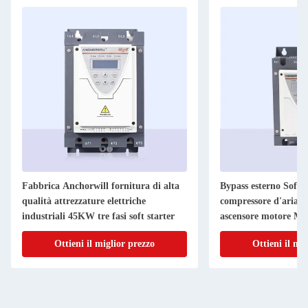
Fabbrica Anchorwill fornitura di alta
Bypass esterno Soft 
qualità attrezzature elettriche
compressore d'aria a
industriali 45KW tre fasi soft starter
ascensore motore M
Ottieni il miglior prezzo
Ottieni il mi