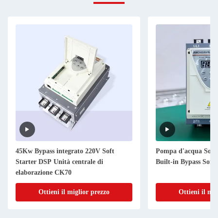
45Kw Bypass integrato 220V Soft
Pompa d'acqua Soft
Starter DSP Unità centrale di
Built-in Bypass Soft 
elaborazione CK70
Ottieni il miglior prezzo
Ottieni il mi