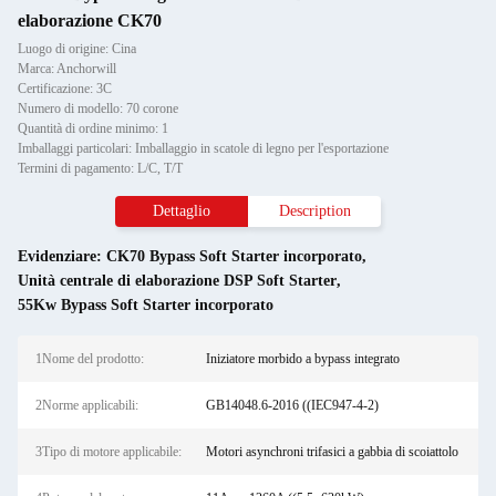
elaborazione CK70
Luogo di origine: Cina
Marca: Anchorwill
Certificazione: 3C
Numero di modello: 70 corone
Quantità di ordine minimo: 1
Imballaggi particolari: Imballaggio in scatole di legno per l'esportazione
Termini di pagamento: L/C, T/T
Dettaglio
Description
Evidenziare:
CK70 Bypass Soft Starter incorporato
,
Unità centrale di elaborazione DSP Soft Starter
,
55Kw Bypass Soft Starter incorporato
1Nome del prodotto:
Iniziatore morbido a bypass integrato
2Norme applicabili:
GB14048.6-2016 ((IEC947-4-2)
3Tipo di motore applicabile:
Motori asynchroni trifasici a gabbia di scoiattolo