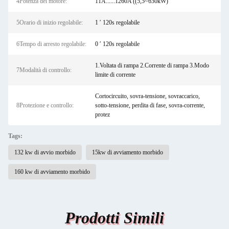
4Potenza del motore:
11A......1260A ((5,5~630kW)
5Orario di inizio regolabile:
1 ′ 120s regolabile
6Tempo di arresto regolabile:
0 ′ 120s regolabile
1.Voltata di rampa 2.Corrente di rampa 3.Modo
7Modalità di controllo:
limite di corrente
Cortocircuito, sovra-tensione, sovraccarico,
8Protezione e controllo:
sotto-tensione, perdita di fase, sovra-corrente,
protez
Tags:
132 kw di avvio morbido
15kw di avviamento morbido
160 kw di avviamento morbido
Prodotti Simili