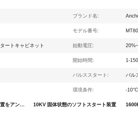
ブランド名:
Ancho
モデル番号:
MT80
タートキャビネット
始動電圧:
20%
開始時間:
1-15
パルススタート:
パルス
環境条件:
-10
固体状態の軟式スタート装置をアンカーする
10KV 固体状態のソフトスタート装置
16