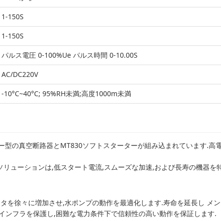
1-150S
1-150S
パルス電圧 0-100%Ue パルス時間 0-10.00S
AC/DC220V
-10°C~40°C; 95%RH未満;高度1000m未満
キー型の真空断路器とMT830ソフトスターターが組み込まれています.
リューションは,低スタート電流,スムーズな加速,および長寿の機器を
ータを徐々に増加させ,水ポンプの動作を最適化します.寿命を延長し メ
インフラを保護し,困難な電力条件下で信頼性の高い動作を保証します.