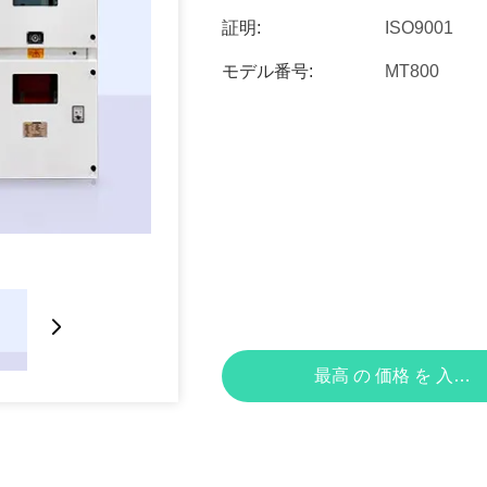
証明:
ISO9001
モデル番号:
MT800
最高 の 価格 を 入手