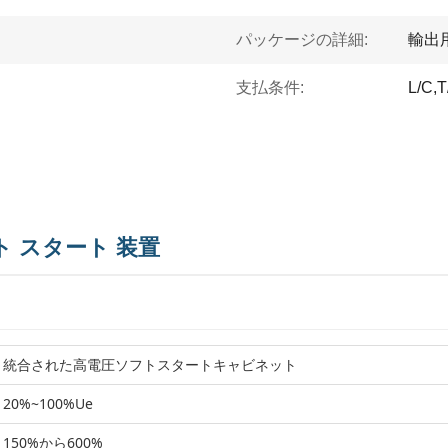
パッケージの詳細:
輸出
支払条件:
L/C,T
フト スタート 装置
統合された高電圧ソフトスタートキャビネット
20%~100%Ue
150%から600%