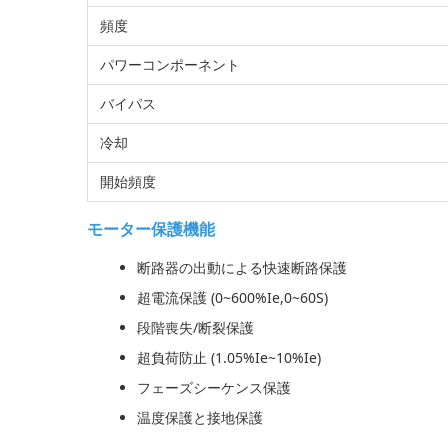
頻度
パワーコンポーネント
バイパス
冷却
開始頻度
モーター保護機能
断路器の出動による快速断路保護
超電流保護 (0~600%Ie,0~60S)
段階喪失/断裂保護
超負荷防止 (1.05%Ie~10%Ie)
フェーズシーケンス保護
温度保護と接地保護