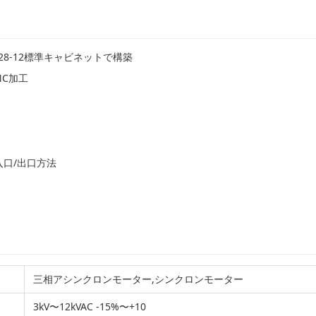
8-12標準キャビネットで構築
C加工
入口/出口方法
三相アシンクロンモーター,シンクロンモーター
3kV〜12kVAC -15%〜+10