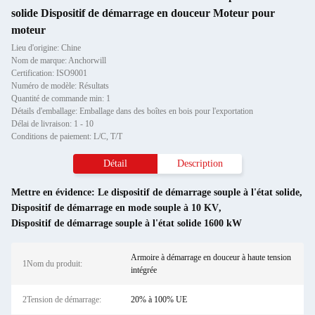
solide Dispositif de démarrage en douceur Moteur pour
moteur
Lieu d'origine: Chine
Nom de marque: Anchorwill
Certification: ISO9001
Numéro de modèle: Résultats
Quantité de commande min: 1
Détails d'emballage: Emballage dans des boîtes en bois pour l'exportation
Délai de livraison: 1 - 10
Conditions de paiement: L/C, T/T
Détail
Description
Mettre en évidence:
Le dispositif de démarrage souple à l'état solide
,
Dispositif de démarrage en mode souple à 10 KV
,
Dispositif de démarrage souple à l'état solide 1600 kW
Armoire à démarrage en douceur à haute tension
1Nom du produit:
intégrée
2Tension de démarrage:
20% à 100% UE