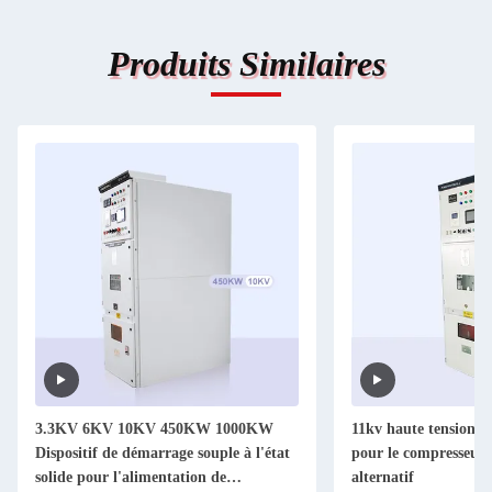
Produits Similaires
V 10KV 450KW 1000KW
11kv haute tension démarreur doux
de démarrage souple à l'état
pour le compresseur de courant
 l'alimentation de
alternatif