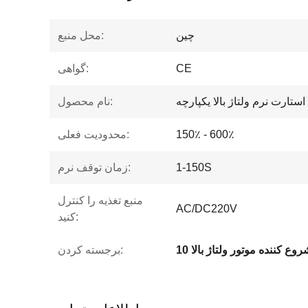
چین
محل منبع:
CE
گواهی:
استارت نرم ولتاژ بالا یکپارچه
نام محصول:
150٪ - 600٪
محدودیت فعلی:
1-150S
زمان توقف نرم:
منبع تغذیه را کنترل
AC/DC220V
کنید:
برجسته کردن: