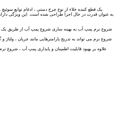
MT830 استارت یکپارچه نرم و ولتاژ با ولتاژ بالا ، بر اساس استارت نرم MT830 ، یک قطع کننده خلاء از نوع چرخ دستی ، ادغام توابع سوئیچ ولتاژ بالا ، عملکرد را اضافه می کند ، عملکرد یکپارچه تر است.
شروع نرم پمپ آب به بهینه سازی شروع پمپ آب از طریق یک روش 
شروع نرم می تواند به تدریج پارامترهایی مانند جریان ، ولتا
علاوه بر بهبود قابلیت اطمینان و پایداری پمپ آب ، شروع نرم