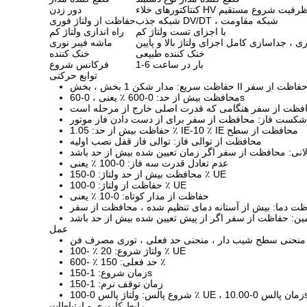
کتورهای خلاء HV با ظرفیت شروع مستقیم
دور زدن
شبکه جذب DV/DT ، شبکه مقاومت
حفاظت از ولتاژ فوری
با اجزای تست ولتاژ کم
راه اندازی ولتاژ کم
ی ، جداسازی کامل اجزای ولتاژ بالا و پایین
ماشه فیبر نوری
خنک کننده طبیعی
خنک کننده
1-6 بار در ساعت
فرکانس شروع
توابع حرکتی
فاظت سریع: مدار شکن 1 بخش ، بخش II حفاظت از سفر
محافظت بیش از حد: 0-600 ٪ یعنی ، 0-60s
افظت از سفر هنگامی که قدرت اصلی خارج از مرحله است
کست فاز: محافظت از سفر برای از دست دادن فاز موتور
حفاظت بیش از حد: 1.05 ٪ IE-10 ٪ IE محافظت از سطح
محافظت از توالی فاز: توالی فاز قفل نصب اولیه
نی: محافظت از سفر اگر زمان تعیین شده بیش از حد باشد
عدم تعادل قدرت سه فاز: 0-100 ٪ یعنی
محافظت بیش از حد ولتاژ: 0-150 ٪ UE
حفاظت از ولتاژ: 0-100 ٪ UE
حفاظت از مدار کوتاه: 0-10 ٪ یعنی
ت دما: بیش از آستانه دمای تنظیم شده ، محافظت از سفر
ن: حفاظت از سفر اگر از پیش تعیین شده بیش از حد باشد
عمل
 منحنی سطح شیب دار ، منحنی حد فعلی ، توری مصرف فن
ولتاژ شروع: 20 ٪ -100 ٪ UE
حد فعلی: 150 ٪ -600 ٪
زمان شروع: 1-150s
زمان توقف نرم: 1-150
-100 ٪ UE ، زمان پالس 0-10.00s
رابط کاربری و ارتباطات