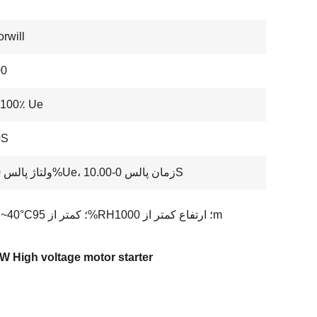
rwill
0
 100٪ Ue
0S
ولتاژ پالس 0-100%Ue، زمان پالس 0-10.00S
-10°C~40°C؛ کمتر از 95%RH؛ ارتفاع کمتر از 1000m
 High voltage motor starter