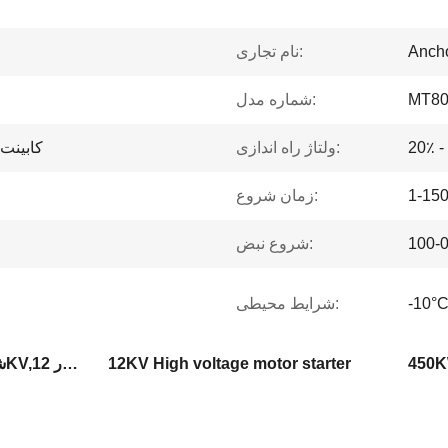
Ancho
نام تجاری:
MT80
شماره مدل:
20٪ -
ولتاژ راه اندازی:
کابینت 
1-15
زمان شروع:
شروع نبض:
شرایط محیطی:
450KW
12KV High voltage motor starter
شروع کننده موتور ولتاژ بالا 10KV,شروع کننده موتور 12KV ولتاژ بالا,450KW موتور ولتاژ بالا استارت