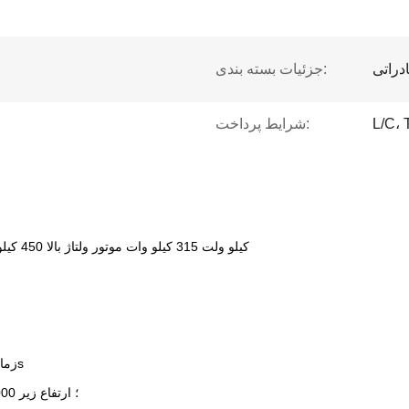
دراتی
جزئیات بسته بندی:
L/C، 
شرایط پرداخت:
10 کیلو ولت 315 کیلو وات موتور ولتاژ بالا 450 کیلو وات 12 کیلو ولت موتور جامد نرم افزاری دستگاه شروع نرم
ولتاژ پالس 0-100 ٪ UE ، زمان پالس 0-10.00s
-10 ℃ ~ 40 ℃ ؛ کمتر از 95 ٪ RH ؛ ارتفاع زیر 1000 متر