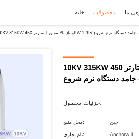
هی ما
محصولات
خانه
تور استارتر 450KW 12KV موتور حالت جامد دستگاه نرم شروع
10KV 315KW ولتاژ بالا موتور استارتر 450KW 12KV موتور
جامد دستگاه نرم شروع
جزئیات محصول:
چین
محل منبع:
Anchorwill
نام تجاری: