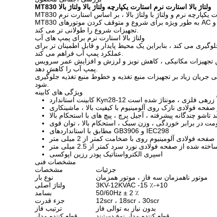
MT830 ولتاژ بالا استارت نرم استارت یکپارچه ولتاژ بالا ولتاژ بالا
MT830 به طور ویژه برای شروع و متوقف کردن موتورهای AC به عنوان قدرت در حال اجرا طراحی شده است. این ویژگی دارای ویژگی های کم شروع ، شروع صاف و طولانی است که عمر سرویس موتور و
تجهیزات شروع را طولانی تر می کند.
ولتاژ بالا استارت نرم برای پمپ های آب
ری می کند ، بنابراین یک محیط پایدار و قابل اطمینان تر برای
عملکرد پمپ آب فراهم می کند.
رفتن تجهیزات مکانیکی ، کاهش نویز و لرزش و افزایش عمر سرویس
پمپ آب را کاهش دهد.
فی جریان زیاد بر تجهیزات منبع تغذیه و خطوط منبع تغذیه جلوگیری
شود.
ویژگی های کابینه
ستاندارد Kyn28-12 کاملاً زرهی فلزی ، مونتاژ شده است
د تاشو چندگانه پیشرفته ، آجیل پرچ ، پیچ های با استحکام بالا
ومت در برابر خوردگی ، وزن سبک ، استحکام بالا ، توان قوی
مطابق با استانداردهای GB3906 و IEC298
صفحه فولادی آلومینیوم روی با ضخامت کمتر از 2 میلی متر
ده از صفحه فولادی نورد سرد کمتر از 2.5 میلی متر
اسپری الکترواستاتیک پودر رزین اپوکسی
مشخصات فنی
جزئیات
مشخصات
موتور ناهمزمان سه فاز ، موتور همزمان
نوع بار
3KV-12KVAC -15 ٪-+10
ولتاژ اصلی
50/60Hz ± 2 ٪
بسامد
12scr ، 18scr ، 30scr
جزء قدرت
بدون نیاز به توالی فاز
ترتیب فاز
قطع کننده مدار نوع دستبند
قطع کننده مدار