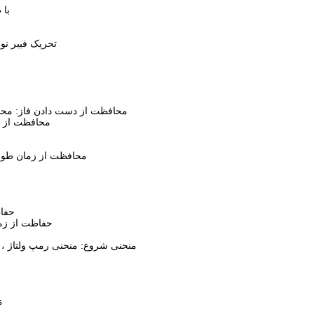
کنتا
تحریک فیبر نور
ح
محافظت از دست دادن فاز: مح
محافظت از ش
محافظت از زمان طولا
حفاظ
حفاظت از زمی
منحنی شروع: منحنی رمپ ولتاژ ،
شروع پالس: ولتاژ پالس 0