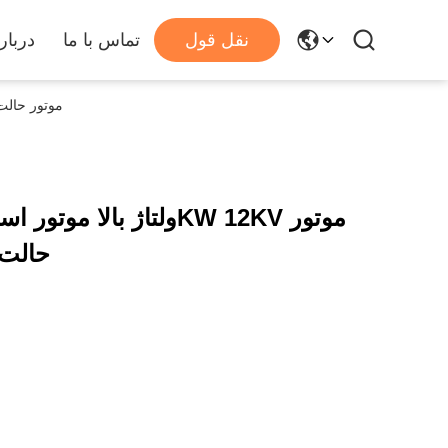
نقل قول
تماس با ما
دربار
10KV 315KW ولتاژ بالا مو
حالت 