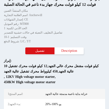
فولت 12 كيلو فولت محرك جهاز بدء ناعم في الحالة الصلبة
مكان المنشأ: الصين
اسم العلامة التجارية: Anchorwill
إصدار الشهادات: CE
رقم الموديل: MT800
الحد الأدنى لكمية: 1
تفاصيل التغليف: التعبئة في حالات خشبية للتصدير
وقت التسليم: 1-10
شروط الدفع: L/C، T/T
Description
تفصيل
إبراز:
10 كيلو فولت مشغل محرك عالي الجهد,12 كيلو فولت محرك تشغيل
عالية الجهد,450 كيلوواط محرك تشغيل عالية الجهد
,
12KV High voltage motor starter
,
450KW High voltage motor starter
خزانة بداية ناعمة مدمجة عالية الجهد
1اسم المنتج:
20%-100% يو
2بدء الجهد: