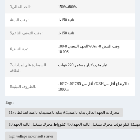
150%-600%
3الحد الحالي:
1-150 ثانية
4وقت البدء:
1-150 ثانية
5وقت التوقف الناعم:
الجهد النبضي 0-100%Ue، وقت النبض 0-
6بدء النبض:
10.00S
تيار متردد/تيار مستمر 220 فولت
7السيطرة على إمدادات
الطاقة:
-10°C~40°C؛ أقل من 95%RH؛ الارتفاع أقل من
8الظروف البيئية:
1000m
Tags:
11kv بداية ناعمة,بداية ناعمة لضاغط AC,محركات الجهد العالي بداية ناعمة
الية الجهد
high voltage motor soft starter