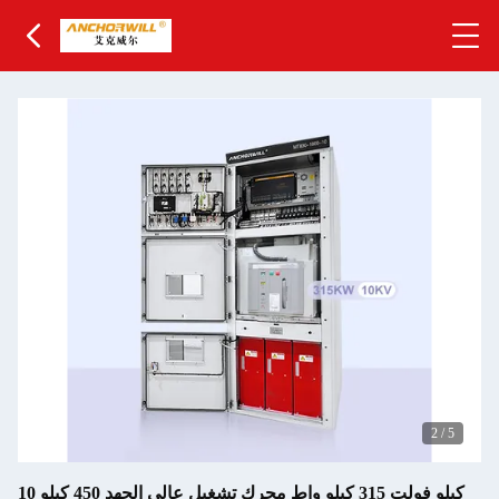
3
/
5
10 كيلو فولت 315 كيلو واط محرك تشغيل عالي الجهد 450 كيلو