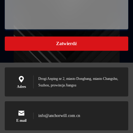
Zatwierdź
Drogi Anping nr 2, miasto Dongbang, miasto Changshu,
Suzhou, prowincja Jiangsu
Adres
info@anchorwill.com.cn
E-mail