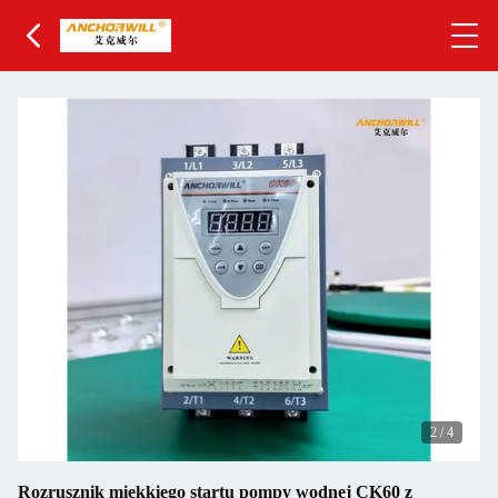
2
/
4
Rozrusznik miękkiego startu pompy wodnej CK60 z