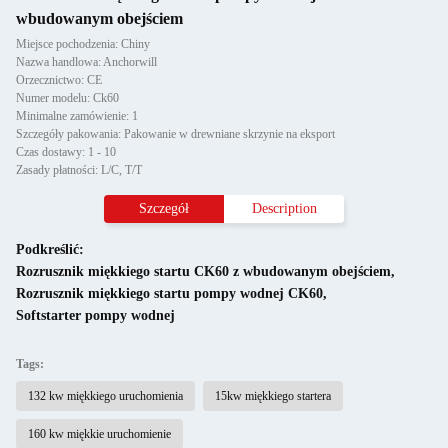
wbudowanym obejściem
Miejsce pochodzenia: Chiny
Nazwa handlowa: Anchorwill
Orzecznictwo: CE
Numer modelu: Ck60
Minimalne zamówienie: 1
Szczegóły pakowania: Pakowanie w drewniane skrzynie na eksport
Czas dostawy: 1 - 10
Zasady płatności: L/C, T/T
Szczegół
Description
Podkreślić:
Rozrusznik miękkiego startu CK60 z wbudowanym obejściem
,
Rozrusznik miękkiego startu pompy wodnej CK60
,
Softstarter pompy wodnej
Tags:
132 kw miękkiego uruchomienia
15kw miękkiego startera
160 kw miękkie uruchomienie