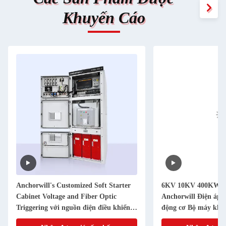
Khuyến Cáo
Anchorwill's Customized Soft Starter
6KV 10KV 400KW Đi
Cabinet Voltage and Fiber Optic
Anchorwill Điện áp 
Triggering với nguồn điện điều khiển
động cơ Bộ máy khở
AC/DC220V
thái rắn