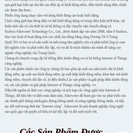
qua giới hạn hiện tại của tần cao điện áp tủ khởi động mềm, điều khiển dòng điện chính
xác được đạt được,
Nhiều ứng dụng nhạy cảm với dòng khởi động cao hoặc biến động.
Chức năng giới hạn dòng điện có thể khởi động động cơ trong điều kiện lưới kém, cải
thiện tính sẵn có của thiết bị và hệ thống.và dây chuyền vận chuyển động cơ.
Suzhou Aikeweier Technology Co., Ltd., được thành lập vào năm 2008, nằm ở Suzhou,
khu vực kinh tế hoạt động tích cực nhất của đồng bằng sông Dương Tử ở Trung
Quốc.Nó có hai cơ sở sản xuất và một trung tâm nghiên cứu và phát triểnCông ty cam
kết nghiên cứu và phát triển độc lập, và coi đó là trách nhiệm của mình để nâng cao
ngành công nghiệp của Trung Quốc,
Chúng tôi chuyên cung cấp hệ thống điều khiển động cơ và hệ thống Internet of Things
công nghiệp.
Các sản phẩm chính của công ty chúng tôi bao gồm áp suất cao nhà nước rắn tủ khởi
động mềm, áp suất cao khởi động mềm, áp suất thấp khởi động mềm, khai thác mỏ khởi
động mềm, chuyển đổi tần số, tủ điều khiển,Các sản phẩm và giải pháp điều khiển động
cơ, các sản phẩm và giải pháp Internet of Things công nghiệp, vv.
Nắm bắt nguồn từ lĩnh vực công nghiệp và tích hợp các công nghệ như Internet of
Things, dữ liệu lớn và điện toán đám mây, Aikeweier đã tham gia vào sự phát triển của
các thành phố thông minh,giao thông thông minh và nông nghiệp thông minh, và tiếp
tục đổi mới trong thời đại "Internet cộng". Aikeweier là một doanh nghiệp công nghệ
cao quốc gia với quyền sở hữu trí tuệ độc lập và đổi mới tuyệt vời.
Các Sản Phẩm Được