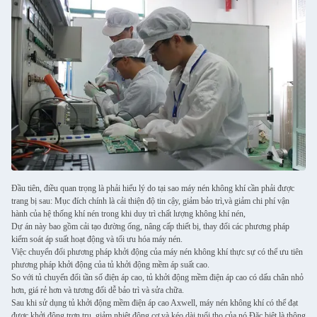
Đầu tiên, điều quan trọng là phải hiểu lý do tại sao máy nén không khí cần phải được
trang bị sau: Mục đích chính là cải thiện độ tin cậy, giảm bảo trì,và giảm chi phí vận
hành của hệ thống khí nén trong khi duy trì chất lượng không khí nén,
Dự án này bao gồm cải tạo đường ống, nâng cấp thiết bị, thay đổi các phương pháp
kiểm soát áp suất hoạt động và tối ưu hóa máy nén.
Việc chuyển đổi phương pháp khởi động của máy nén không khí thực sự có thể ưu tiên
phương pháp khởi động của tủ khởi động mềm áp suất cao.
So với tủ chuyển đổi tần số điện áp cao, tủ khởi động mềm điện áp cao có dấu chân nhỏ
hơn, giá rẻ hơn và tương đối dễ bảo trì và sửa chữa.
Sau khi sử dụng tủ khởi động mềm điện áp cao Axwell, máy nén không khí có thể đạt
được khởi động trơn tru, giảm nhiệt động cơ và kéo dài tuổi thọ của nó.Đặc biệt là thông