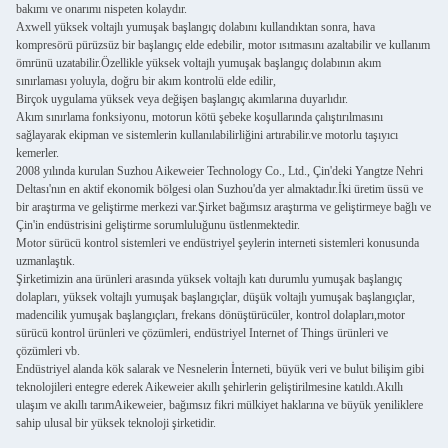
bakımı ve onarımı nispeten kolaydır.
Axwell yüksek voltajlı yumuşak başlangıç dolabını kullandıktan sonra, hava
kompresörü pürüzsüz bir başlangıç elde edebilir, motor ısıtmasını azaltabilir ve kullanım
ömrünü uzatabilir.Özellikle yüksek voltajlı yumuşak başlangıç dolabının akım
sınırlaması yoluyla, doğru bir akım kontrolü elde edilir,
Birçok uygulama yüksek veya değişen başlangıç akımlarına duyarlıdır.
Akım sınırlama fonksiyonu, motorun kötü şebeke koşullarında çalıştırılmasını
sağlayarak ekipman ve sistemlerin kullanılabilirliğini artırabilir.ve motorlu taşıyıcı
kemerler.
2008 yılında kurulan Suzhou Aikeweier Technology Co., Ltd., Çin'deki Yangtze Nehri
Deltası'nın en aktif ekonomik bölgesi olan Suzhou'da yer almaktadır.İki üretim üssü ve
bir araştırma ve geliştirme merkezi var.Şirket bağımsız araştırma ve geliştirmeye bağlı ve
Çin'in endüstrisini geliştirme sorumluluğunu üstlenmektedir.
Motor sürücü kontrol sistemleri ve endüstriyel şeylerin interneti sistemleri konusunda
uzmanlaştık.
Şirketimizin ana ürünleri arasında yüksek voltajlı katı durumlu yumuşak başlangıç
dolapları, yüksek voltajlı yumuşak başlangıçlar, düşük voltajlı yumuşak başlangıçlar,
madencilik yumuşak başlangıçları, frekans dönüştürücüler, kontrol dolapları,motor
sürücü kontrol ürünleri ve çözümleri, endüstriyel Internet of Things ürünleri ve
çözümleri vb.
Endüstriyel alanda kök salarak ve Nesnelerin İnterneti, büyük veri ve bulut bilişim gibi
teknolojileri entegre ederek Aikeweier akıllı şehirlerin geliştirilmesine katıldı.Akıllı
ulaşım ve akıllı tarımAikeweier, bağımsız fikri mülkiyet haklarına ve büyük yeniliklere
sahip ulusal bir yüksek teknoloji şirketidir.