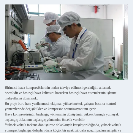
Birincisi, hava kompresörlerinin neden takviye edilmesi gerektiğini anlamak
önemlidir.ve basınçlı hava kalitesini korurken basınçlı hava sistemlerinin işletme
maliyetlerini düşürmek,
Bu proje boru hattı yenilenmesi, ekipman yükseltmeleri, çalışma basıncı kontrol
yöntemlerinde değişiklikler ve kompresör optimizasyonunu içerir.
Hava kompresörünün başlangıç yönteminin dönüşümü, yüksek basınçlı yumuşak
başlangıç dolabının başlangıç yöntemine öncelik verebilir.
Yüksek voltajlı frekans dönüştürme dolaplarıyla karşılaştırıldığında, yüksek voltajlı
yumuşak başlangıç dolapları daha küçük bir ayak izi, daha ucuz fiyatlara sahiptir ve