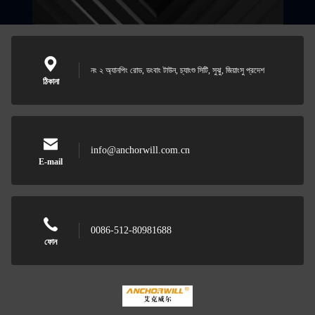
নং ২ অ্যানপিং রোড, ডংবাং টাউন, চ্যাংশু সিটি, সুঝু, জিয়াংসু প্রদেশ
ঠিকানা
info@anchorwill.com.cn
E-mail
0086-512-80981688
ফোন