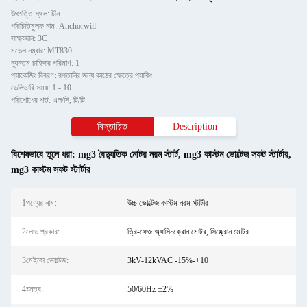
উৎপত্তি স্থল: চীন
পরিচিতিমুলক নাম: Anchorwill
সাক্ষ্যদান: 3C
মডেল নম্বার: MT830
ন্যূনতম চাহিদার পরিমাণ: 1
প্যাকেজিং বিবরণ: রপ্তানির জন্য কাঠের ক্ষেত্রে প্যাকিং
ডেলিভারি সময়: 1 - 10
পরিশোধের শর্ত: এল/সি, টি/টি
বিস্তারিত
Description
বিশেষভাবে তুলে ধরা:
mg3 বৈদ্যুতিক মোটর নরম স্টার্ট
,
mg3 কাস্টম ভোল্টেজ সফট স্টার্টার
,
mg3 কাস্টম সফট স্টার্টার
1পণ্যের নাম:
উচ্চ ভোল্টেজ কাস্টম নরম স্টার্টার
2লোড প্রকার:
ত্রি-ফেজ অ্যাসিনক্রোন মোটর, সিঙ্ক্রোন মোটর
3মেইনস ভোল্টেজ:
3kV-12kVAC -15%-+10
4ঘনত্ব:
50/60Hz ±2%