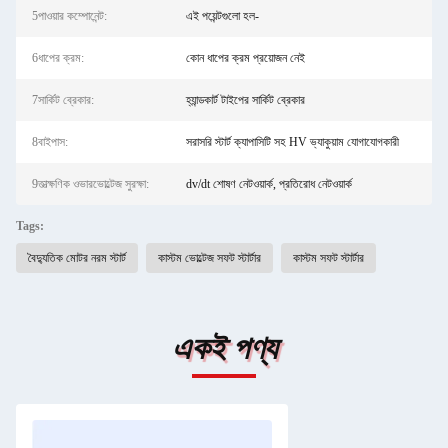
5পাওয়ার কম্পোনেন্ট:
এই পয়েন্টগুলো হল-
6ধাপের ক্রম:
কোন ধাপের ক্রম প্রয়োজন নেই
7সার্কিট ব্রেকার:
হ্যান্ডকার্ট টাইপের সার্কিট ব্রেকার
8বাইপাস:
সরাসরি স্টার্ট ক্যাপাসিটি সহ HV ভ্যাকুয়াম যোগাযোগকারী
9তাত্ক্ষণিক ওভারভোল্টেজ সুরক্ষা:
dv/dt শোষণ নেটওয়ার্ক, প্রতিরোধ নেটওয়ার্ক
Tags:
বৈদ্যুতিক মোটর নরম স্টার্ট
কাস্টম ভোল্টেজ সফট স্টার্টার
কাস্টম সফট স্টার্টার
একই পণ্য