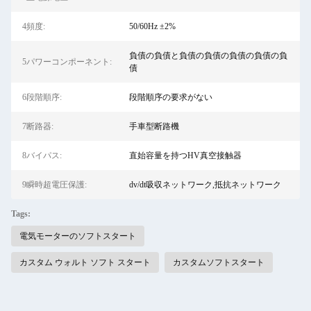
4頻度:
50/60Hz ±2%
負債の負債と負債の負債の負債の負債の負
5パワーコンポーネント:
債
6段階順序:
段階順序の要求がない
7断路器:
手車型断路機
8バイパス:
直始容量を持つHV真空接触器
9瞬時超電圧保護:
dv/dt吸収ネットワーク,抵抗ネットワーク
Tags:
電気モーターのソフトスタート
カスタム ウォルト ソフト スタート
カスタムソフトスタート