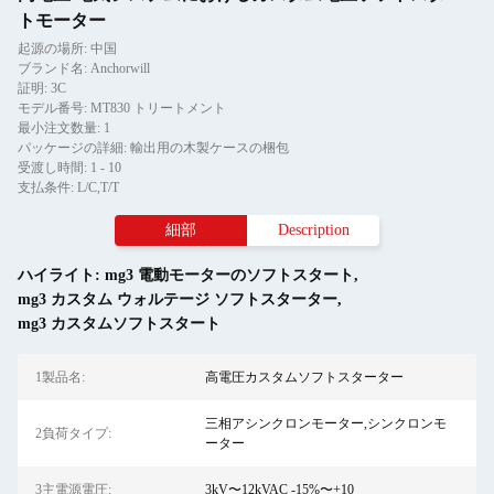
トモーター
起源の場所: 中国
ブランド名: Anchorwill
証明: 3C
モデル番号: MT830 トリートメント
最小注文数量: 1
パッケージの詳細: 輸出用の木製ケースの梱包
受渡し時間: 1 - 10
支払条件: L/C,T/T
細部
Description
ハイライト:
mg3 電動モーターのソフトスタート
,
mg3 カスタム ウォルテージ ソフトスターター
,
mg3 カスタムソフトスタート
1製品名:
高電圧カスタムソフトスターター
三相アシンクロンモーター,シンクロンモ
2負荷タイプ:
ーター
3主電源電圧:
3kV〜12kVAC -15%〜+10