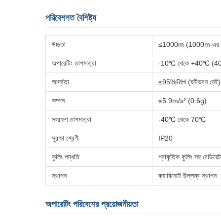
পরিবেশগত বৈশিষ্ট্য
উচ্চতা
≤1000m (1000m এর উপরে 
অপারেটিং তাপমাত্রা
-10℃ থেকে +40℃ (40℃ এর
আর্দ্রতা
≤95%RH (ঘনীভবন নেই)
কম্পন
≤5.9m/s² (0.6g)
সংরক্ষণ তাপমাত্রা
-40℃ থেকে 70℃
সুরক্ষা শ্রেণী
IP20
কুলিং পদ্ধতি
প্রাকৃতিক কুলিং সহ রেডিয়ে
স্থাপন
ক্যাবিনেটে উল্লম্ব স্থাপন
অপারেটিং পরিবেশের প্রয়োজনীয়তা