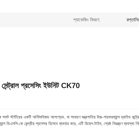
প্যাকেজিং বিবরণ:
রপ্তানি
 সেন্ট্রাল প্রসেসিং ইউনিট CK70
ফট স্টার্টারের একটি অপ্টিমাইজড আপগ্রেড, যা সাধারণ যন্ত্রপাতির উচ্চ-পারফরম্যান্স ড্রাইভ কন্ট্
ন্স ডিএসপি-কে কেন্দ্রীয় প্রসেসর হিসেবে ব্যবহার করে, এটি রিয়েল-টাইম, শ্রেষ্ঠ নিয়ন্ত্রণ ব্যবস্থা ন