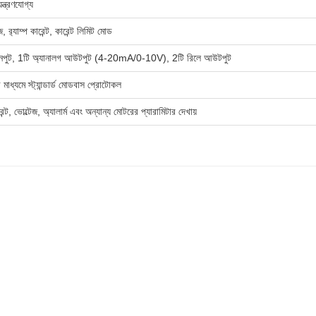
্ত্রণযোগ্য
েজ, র‍্যাম্প কারেন্ট, কারেন্ট লিমিট মোড
নপুট, 1টি অ্যানালগ আউটপুট (4-20mA/0-10V), 2টি রিলে আউটপুট
ধ্যমে স্ট্যান্ডার্ড মোডবাস প্রোটোকল
্ট, ভোল্টেজ, অ্যালার্ম এবং অন্যান্য মোটরের প্যারামিটার দেখায়