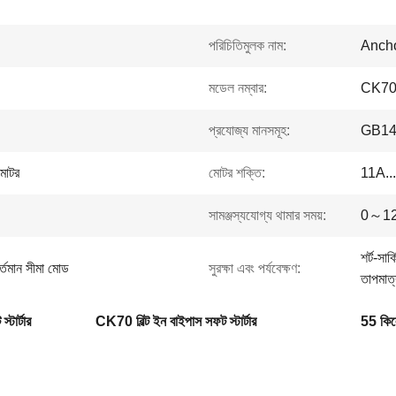
পরিচিতিমুলক নাম:
Ancho
মডেল নম্বার:
CK7
প্রযোজ্য মানসমূহ:
GB140
মোটর
মোটর শক্তি:
11A..
সামঞ্জস্যযোগ্য থামার সময়:
0～120s
শর্ট-সা
 বর্তমান সীমা মোড
সুরক্ষা এবং পর্যবেক্ষণ:
তাপমাত্র
্টার্টার
CK70 বিল্ট ইন বাইপাস সফট স্টার্টার
55 কিলো