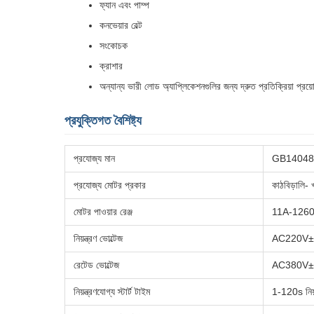
ফ্যান এবং পাম্প
কনভেয়ার বেল্ট
সংকোচক
ক্রাশার
অন্যান্য ভারী লোড অ্যাপ্লিকেশনগুলির জন্য দ্রুত প্রতিক্রিয়া প্রয
প্রযুক্তিগত বৈশিষ্ট্য
প্রযোজ্য মান
GB14048.
প্রযোজ্য মোটর প্রকার
কাঠবিড়ালি- 
মোটর পাওয়ার রেঞ্জ
11A-1260
নিয়ন্ত্রণ ভোল্টেজ
AC220V±
রেটেড ভোল্টেজ
AC380V±
নিয়ন্ত্রণযোগ্য স্টার্ট টাইম
1-120s নিয়ন