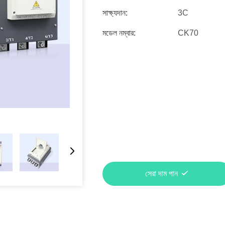
সাক্ষ্যদান:
3C
মডেল নম্বার:
CK70
সেরা দাম পান