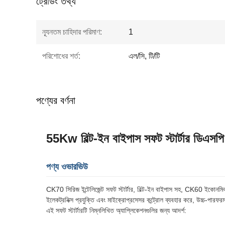
ট্রেডিং তথ্য
ন্যূনতম চাহিদার পরিমাণ:
1
পরিশোধের শর্ত:
এল/সি, টি/টি
পণ্যের বর্ণনা
55Kw বিল্ট-ইন বাইপাস সফট স্টার্টার ডিএসপি
পণ্য ওভারভিউ
CK70 সিরিজ ইন্টেলিজেন্ট সফট স্টার্টার, বিল্ট-ইন বাইপাস সহ, CK60 ইকোনমিক স
ইলেকট্রনিক্স প্রযুক্তি এবং মাইক্রোপ্রসেসর কন্ট্রোল ব্যবহার করে, উচ্চ-পারফরম্যা
এই সফট স্টার্টারটি নিম্নলিখিত অ্যাপ্লিকেশনগুলির জন্য আদর্শ: