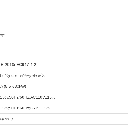
়োজন
6-2016(IEC947-4-2)
খাঁচা থ্রি-ফেজ অ্যাসিঙ্ক্রোনাস মোটর
A (5.5-630kW)
15%;50Hz/60Hz;AC110V±15%
15%;50Hz/60Hz;660V±15%
্ত্রণযোগ্য