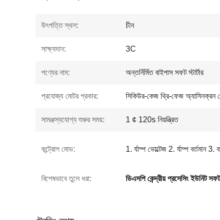
উৎপত্তি স্থল:
চীন
সাক্ষ্যদান:
3C
পণ্যের নাম:
অন্তর্নির্মিত বাইপাস সফট স্টার্টার
প্রযোজ্য মোটর প্রকার:
সিকিউর-কেজ থ্রি-ফেজ অ্যাসিনক্রন 
সামঞ্জস্যযোগ্য শুরুর সময়:
1 ¢ 120s নিয়ন্ত্রিত
কন্ট্রোল মোড:
1. র্যাম্প ভোল্টেজ 2. র্যাম্প বর্তমান 3.
বিশেষভাবে তুলে ধরা:
ডিএসপি কেন্দ্রীয় প্রসেসিং ইউনিট সফট স