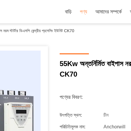
বাড়ি
পণ্য
আমাদের সম্পর্কে
স নরম স্টার্টার ডিএসপি কেন্দ্রীয় প্রসেসিং ইউনিট CK70
55Kw অন্তর্নির্মিত বাইপাস নরম 
CK70
পণ্যের বিবরণ:
উৎপত্তি স্থল:
চীন
পরিচিতিমুলক নাম:
Anchorwill