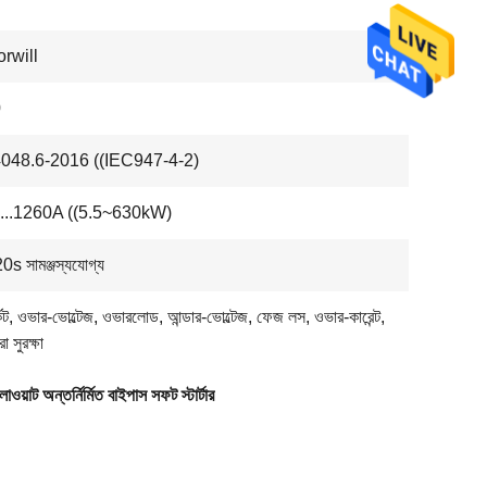
rwill
0
48.6-2016 ((IEC947-4-2)
....1260A ((5.5~630kW)
 সামঞ্জস্যযোগ্য
র্কিট, ওভার-ভোল্টেজ, ওভারলোড, আন্ডার-ভোল্টেজ, ফেজ লস, ওভার-কারেন্ট,
া সুরক্ষা
ওয়াট অন্তর্নির্মিত বাইপাস সফট স্টার্টার