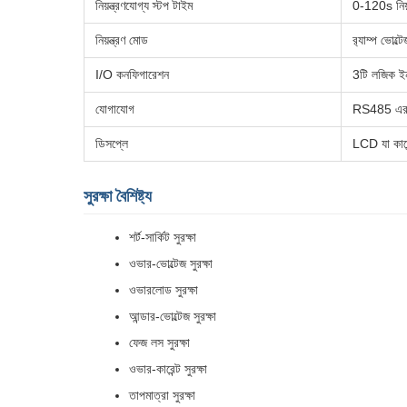
নিয়ন্ত্রণযোগ্য স্টপ টাইম
0-120s নিয়ন
নিয়ন্ত্রণ মোড
র‍্যাম্প ভোল্ট
I/O কনফিগারেশন
3টি লজিক ই
যোগাযোগ
RS485 এর মা
ডিসপ্লে
LCD যা কারেন
সুরক্ষা বৈশিষ্ট্য
শর্ট-সার্কিট সুরক্ষা
ওভার-ভোল্টেজ সুরক্ষা
ওভারলোড সুরক্ষা
আন্ডার-ভোল্টেজ সুরক্ষা
ফেজ লস সুরক্ষা
ওভার-কারেন্ট সুরক্ষা
তাপমাত্রা সুরক্ষা