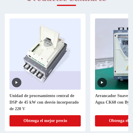
Unidad de procesamiento central de
Arrancador Suave p
DSP de 45 kW con desvío incorporado
Agua CK60 con Bypa
de 220 V
Obtenga el mejor precio
Obtenga el m