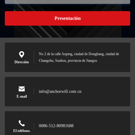
Presentación
No 2 de la calle Anping, ciudad de Dongbang, ciudad de
Changshu, Suzhou, provincia de Jiangsu
Dirección
info@anchorwill.com.cn
E-mail
0086-512-80981688
El teléfono.