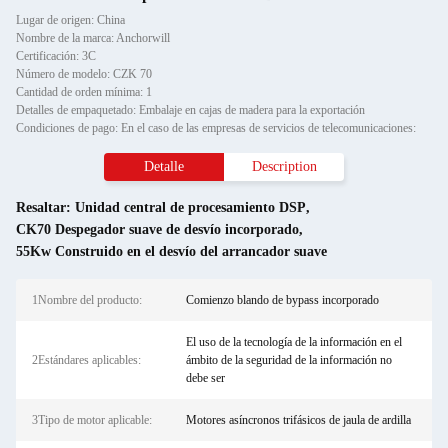
Lugar de origen: China
Nombre de la marca: Anchorwill
Certificación: 3C
Número de modelo: CZK 70
Cantidad de orden mínima: 1
Detalles de empaquetado: Embalaje en cajas de madera para la exportación
Condiciones de pago: En el caso de las empresas de servicios de telecomunicaciones:
Detalle
Description
Resaltar:
Unidad central de procesamiento DSP
,
CK70 Despegador suave de desvío incorporado
,
55Kw Construido en el desvío del arrancador suave
1Nombre del producto:
Comienzo blando de bypass incorporado
El uso de la tecnología de la información en el
2Estándares aplicables:
ámbito de la seguridad de la información no
debe ser
3Tipo de motor aplicable:
Motores asíncronos trifásicos de jaula de ardilla