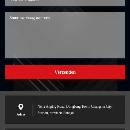
Verzenden
No. 2 Anping Road, Dongbang Town, Changshu City,
Suzhou, provincie Jiangsu
Adres