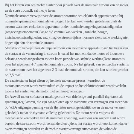
Bij het kiezen van een zachte starter hoor je vaak over de nominale stroom van de motor
en de startstroom.Ik zal met je leren..
Nominale stroom verwijst naar de stroom waarmee een elektrisch apparaat werkt bij
nominale spanning en nominale vermogen.Het kan ook worden gedefinieerd als de
stroom waarmee elektrische apparatuur onder nominale omgevingsomstandigheden
(omgevingstemperatuur) lange tijd continu kan werken., zonlicht, hoogte,
installatieomstandigheden, enz.) mag de stroom tijdens normale elektrische werking niet
hoger zijn dan de nominale stroom.
Startstroom verwijst naar de impulsstroom van elektrische apparatuur aan het begin van
de start;wat de verandering in stroom is vanaf het moment dat de motor of inductieve
belasting wordt aangesloten tot een korte periode van stabiele werkingDeze stroom is
over het algemeen 4-7 maal de nominale stroom. Na het gebruik van een zachte starter is
de startstroom over het algemeen 2-3 maal de nominale stroom, die kan worden geschat
op 2,5 maal.
De zachte starter helpt alleen bij het hele motorstartproces, waardoor de
motorstartstroom wordt verminderd en de impact op het elektriciteitsnet wordt verlicht
tijdens het starten van de motor met een hoog vermogen.
De Axwell motor softstarter maakt gebruik van driefasige anti-parallell thyristors als
spanningsregulatoren, die zijn aangesloten op de stator.met een vermogen van meer dan
50 W,De uitgangsspanning van de thyristor neemt geleidelijk toe en de motor versnelt
geleidelijk totdat de thyristor volledig geleidend is.De motor werkt volgens de
mechanische kenmerken van de nominale spanning, waardoor een soepele start wordt
bereikt, de startstroom wordt verminderd en tijdens het starten wordt voorkomen dat er
overstromingen optreden.en de zachte starter vervangt automatisch de voltooide