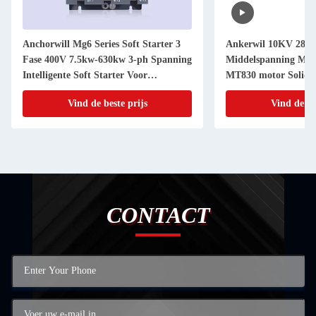
Anchorwill Mg6 Series Soft Starter 3
Ankerwil 10KV 28
Fase 400V 7.5kw-630kw 3-ph Spanning
Middelspanning MT
Intelligente Soft Starter Voor
MT830 motor Solid st
Airconditioner
apparaat kast
Vind de beste prijs
Vind de be
CONTACT