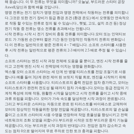
해 듣습니다. 이 두 전류는 무엇을 의미합니까? 오늘날, 부드러운 스타터 공장
Axwell,당신과 함께 배울 것입니다..
명명 전류는 전기 장치가 명명 전압과 명명 전력에서 작동하는 전류를 의미합니
다.그것은 또한 전기 장비가 등급 환경 조건 (환경 온도) 에서 오랫동안 연속적으
로 작동 할 수있는 전류로 정의 될 수 있습니다., 햇빛, 고도, 설치 조건 등) 정상
전기 작동 중 전류는 명소 전류를 초과해서는 안됩니다.
시작 전류는 시작 시 전기 장비의 충동 전류를 의미합니다.모터 또는 인덕티브
로드 가 가동된 순간부터 짧은 기간 동안 안정적인 작동까지 전류의 변화입니
다.이 전류는 일반적으로 평준 전류의 4 ~ 7 배입니다. 소프트 스타터를 사용한
후 시작 전류는 일반적으로 평준 전류의 2-3 배이며 2.5 배로 추정 될 수 있습니
다.
소프트 스타터는 엔진 시작 과정 전체에 도움을 줄 뿐이고, 엔진 시작 전류를 줄
이고 고전력 엔진 시작 시 전력망에 미치는 영향을 완화합니다.
엑스웰 모터 소프트 스타터는 세 단계 반 병렬 티리스토를 전압 조절기로 사용
합니다.예를 들어 3단계 완전 제어 된 브릿지 직렬 회로, 엔진을 시작하기 위해
소프트 스타터를 사용합니다. 티리스토르의 출력 전압은 점차 증가하고, 모터는
티리스토르가 완전히 전도성 될 때까지 점차 가속됩니다.모터는 등급 전압의 기
계적 특성에 의해 작동, 원활한 시작을 달성하고 시작 전류를 줄이고 시작 중에
과류 트립을 피합니다. 모터가 가속 속도를 달성하면 시작 과정이 완료됩니다.
그리고 부드러운 스타터는 자동으로 완료 된 티리스토를 바이패스로 교체하여
모터의 정상적인 작동을위한 정량 전압을 제공합니다., 티리스토르의 열 손실을
줄이고 소프트 스타터의 사용 수명을 연장하여 작업 효율성을 향상시키고 전력
네트워크의 조화 오염을 피합니다.부드러운 시작은 또한 부드러운 중지 기능을
제공합니다, 이는 부드러운 시작 과정의 반대입니다. 전압은 점차 감소하고 속
도는 점차 0으로 떨어지며 무료 주차로 인한 토크 충격을 피합니다.