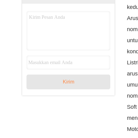
kedu
Arus
nomi
untu
kond
List
arus
Kirim
umum
nomi
Soft
meng
Moto