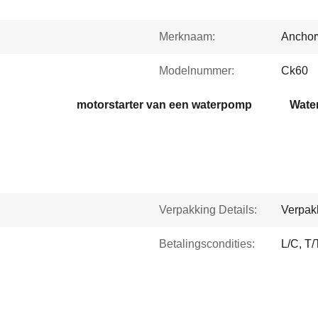
Merknaam:
Anchorw
Modelnummer:
Ck60
motorstarter van een waterpomp
Wate
Verpakking Details:
Verpakk
Betalingscondities:
L/C, T/