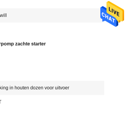
ill
rpomp zachte starter
ing in houten dozen voor uitvoer
T