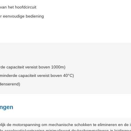
van het hoofdcircuit
oor eenvoudige bediening
e capaciteit vereist boven 1000m)
minderde capaciteit vereist boven 40°C)
denserend)
ingen
elijk de motorspanning om mechanische schokken te elimineren en de i
e acceleratie/vertraging minimaliseert drukschommelingen in leidings