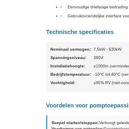
Eenvoudige driefasige bedrading 
Gebruiksvriendelijke interface v
Technische specificaties
Nominaal vermogen:
7,5kW - 630kW
Spanningsniveau:
380V
Installatiehoogte:
≤1000m (verminderd
Bedrijfstemperatuur:
-10°C tot 40°C (ver
Vochtigheid:
≤95% RV (niet-con
Voordelen voor pomptoepass
Soepel starten/stoppen:
Verhoogt geleid
Voorkomen van waterslag:
Gecontroleerd