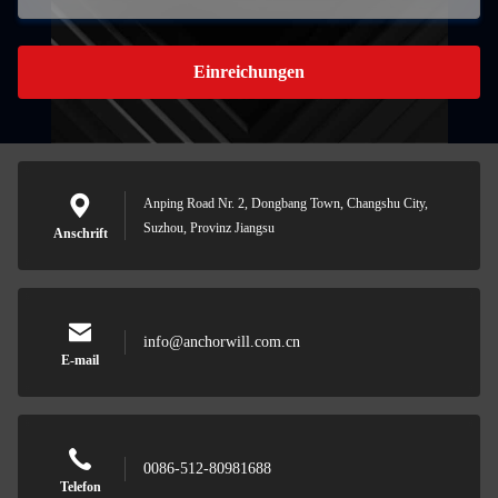
Einreichungen
Anping Road Nr. 2, Dongbang Town, Changshu City,
Suzhou, Provinz Jiangsu
Anschrift
info@anchorwill.com.cn
E-mail
0086-512-80981688
Telefon