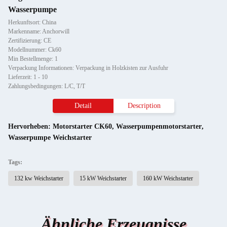
Wasserpumpe
Herkunftsort: China
Markenname: Anchorwill
Zertifizierung: CE
Modellnummer: Ck60
Min Bestellmenge: 1
Verpackung Informationen: Verpackung in Holzkisten zur Ausfuhr
Lieferzeit: 1 - 10
Zahlungsbedingungen: L/C, T/T
Detail
Description
Hervorheben:
Motorstarter CK60
,
Wasserpumpenmotorstarter
,
Wasserpumpe Weichstarter
Tags:
132 kw Weichstarter
15 kW Weichstarter
160 kW Weichstarter
Ähnliche Erzeugnisse