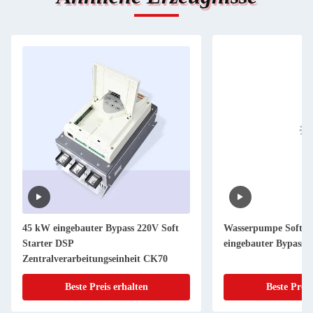
45 kW eingebauter Bypass 220V Soft
Wasserpumpe Soft S
Starter DSP
eingebauter Bypass S
Zentralverarbeitungseinheit CK70
Beste Preis erhalten
Beste Preis