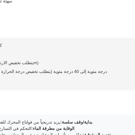
سهلة ثل
7.5
≤1000m (يتطلب تخفيض الارتفاع فوق 1000m)
-10 درجة مئوية إلى 40 درجة مئوية (يتطلب تخفيض درجة الحرارة فوق 40 درجة مئوية)
يزيد تدريجياً من فولتاج المحرك للقضاء على الصدمة الميكانيكية والحد من تأثير الشبكة.
بداية/وقف سلسة:
التحكم في التسارع / التباطؤ يقلل من تقلبات الضغط في نظم الأنابيب.
الوقاية من مطرقة الماء:
يقلل من تأثيرات البدء لتمديد عمر المعدات ، خاصة بالنسبة للمضخات التي يتم تشغيلها بشكل متكرر.
تعزيز الموثوقية: