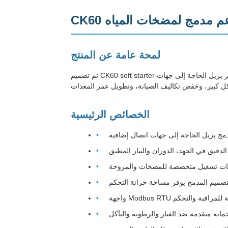
 ناعم مدمج لمضخات المياه
لمحة عامة عن المنتج
تم تصميم CK60 soft starter للمعدات ذات الحمل الثقيل بما في ذلك مضخات المياه والمروحة والحزام النقل والضاغطات والحطام.هذا الحل المبتكر يزيل الحاجة إلى جهات
الخصائص الرئيسية
دمج يزيل الحاجة إلى جهات اتصال إضافية
الدقيق في الجهد، الدوران والتيار المطبق
ات تشغيل متخصصة للمضخات والمروحة
تصميم المدمج يوفر مساحة خزانة التحكم
Modb القياسية للمراقبة والتحكم
ماية متقدمة ضد الغبار والرطوبة والتآكل