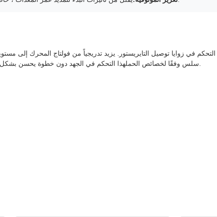
التحكم في زوايا توصيل التايريستور. يزيد تدريجياً من فولتاج المحرك إلى مست
سلس وفقًا لخصائص الحملهذا التحكم في الجهد دون خطوة يحسن بشكل كبير أداء المعدات الميكانيكية مع تقليل تكاليف الصيانة.