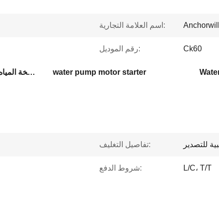
Anchorwil
اسم العلامة التجارية:
Ck60
رقم الموديل:
Water
water pump motor starter
محرك بدء CK60,مشغل محرك مضخة الماء,مضخة المياه بداية ناعمة
ية للتصدير
تفاصيل التغليف:
L/C، T/T
شروط الدفع: