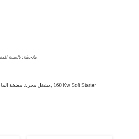
ملاحظة: بالنسبة للمنشآت التي تتجاوز الظروف القياسية (الارتفاع > 1000 متر، درجة الحرارة > 40 درجة مئوية، وما إلى ذلك) ، يجب تطبيق تخفيض مناسب.
160 Kw Soft Starter
,
محرك بدء CK60,مشغل محرك مضخة 