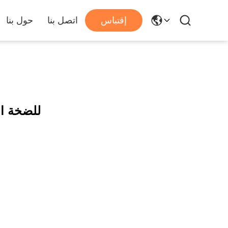
إقتباس
اتصل بنا
حول بنا
بداية محرك CK60 لل