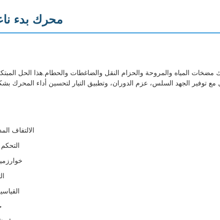
CK60 محرك بدء
الالتفاف الم
التحكم 
خوارزمي
ال
واجهة us RTU
ح