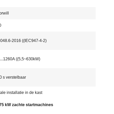
rwill
0
48.6-2016 ((IEC947-4-2)
....1260A ((5,5~630kW)
20 s verstelbaar
ale installatie in de kast
75 kW zachte startmachines