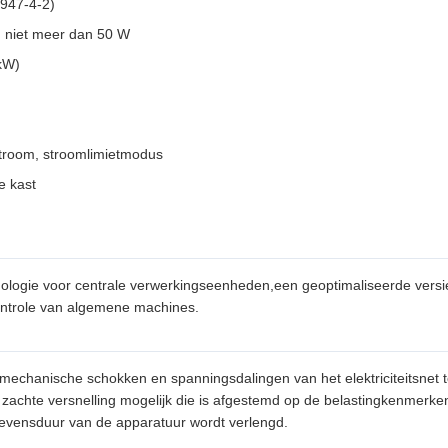
947-4-2)
 niet meer dan 50 W
kW)
room, stroomlimietmodus
de kast
ologie voor centrale verwerkingseenheden,een geoptimaliseerde versi
controle van algemene machines.
mechanische schokken en spanningsdalingen van het elektriciteitsnet t
 zachte versnelling mogelijk die is afgestemd op de belastingkenmerke
levensduur van de apparatuur wordt verlengd.