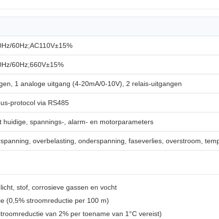
0Hz/60Hz;AC110V±15%
0Hz/60Hz;660V±15%
gen, 1 analoge uitgang (4-20mA/0-10V), 2 relais-uitgangen
us-protocol via RS485
huidige, spannings-, alarm- en motorparameters
erspanning, overbelasting, onderspanning, faseverlies, overstroom, tem
icht, stof, corrosieve gassen en vocht
ie (0,5% stroomreductie per 100 m)
stroomreductie van 2% per toename van 1°C vereist)