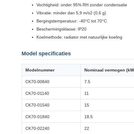
Vochtigheid: onder 95% RH zonder condensatie
Vibratie: minder dan 5,9 m/s2 (0,6 g)
Bergingstemperatuur: -40°C tot 70°C
Beschermingsklasse: IP20
Koelmethode: radiator met natuurlijke koeling
Model specificaties
Modelnummer
Nominaal vermogen (kW
CK70-00840
7.5
CK70-01140
11
CK70-01540
15
CK70-01840
18.5
CK70-02240
22