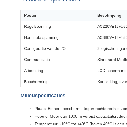
Posten
Beschrijving
Regelspanning
AC220V±15%;5
Nominale spanning
AC380V±15%;5
Configuratie van de I/O
3 logische ingan
Communicatie
Standaard Modb
Afbeelding
LCD-scherm met 
Bescherming
Kortsluiting, ov
Milieuspecificaties
Plaats: Binnen, beschermd tegen rechtstreekse zonl
Hoogte: Meer dan 1000 m vereist capaciteitsreduct
Temperatuur: -10°C tot +40°C (boven 40°C is een 