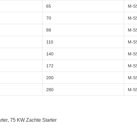
65
M-S
70
M-S
88
M-S
110
M-S
140
M-S
172
M-S
200
M-S
280
M-S
rter
,
75 KW Zachte Starter