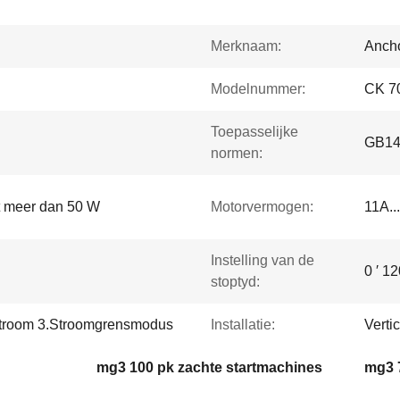
Merknaam:
Ancho
Modelnummer:
CK 7
Toepasselijke
GB140
normen:
t meer dan 50 W
Motorvermogen:
11A..
Instelling van de
0 ′ 1
stoptyd:
troom 3.Stroomgrensmodus
Installatie:
Vertic
mg3 100 pk zachte startmachines
mg3 