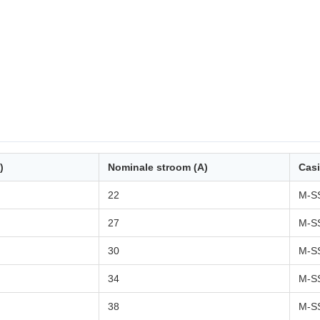
)
Nominale stroom (A)
Cas
22
M-S
27
M-S
30
M-S
34
M-S
38
M-S