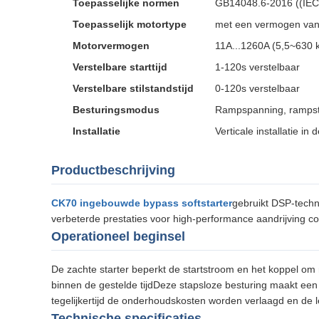
Toepasselijke normen
GB14048.6-2016 ((IEC
Toepasselijk motortype
met een vermogen van
Motorvermogen
11A...1260A (5,5~630 
Verstelbare starttijd
1-120s verstelbaar
Verstelbare stilstandstijd
0-120s verstelbaar
Besturingsmodus
Rampspanning, rampst
Installatie
Verticale installatie in 
Productbeschrijving
CK70 ingebouwde bypass softstarter
gebruikt DSP-techn
verbeterde prestaties voor high-performance aandrijving 
Operationeel beginsel
De zachte starter beperkt de startstroom en het koppel om 
binnen de gestelde tijdDeze stapsloze besturing maakt een
tegelijkertijd de onderhoudskosten worden verlaagd en de 
Technische specificaties