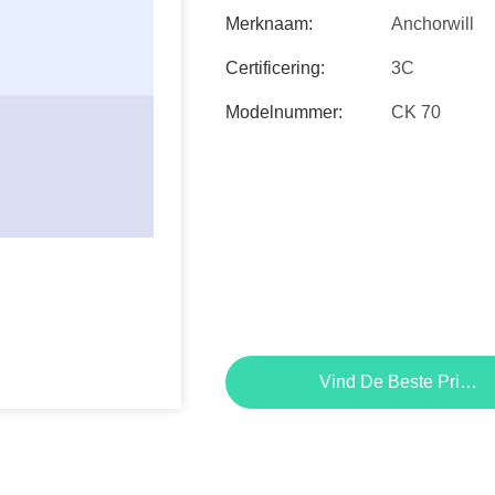
Merknaam:
Anchorwill
Certificering:
3C
Modelnummer:
CK 70
Vind De Beste Prijs