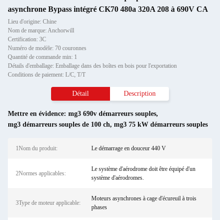
asynchrone Bypass intégré CK70 480a 320A 208 à 690V CA
Lieu d'origine: Chine
Nom de marque: Anchorwill
Certification: 3C
Numéro de modèle: 70 couronnes
Quantité de commande min: 1
Détails d'emballage: Emballage dans des boîtes en bois pour l'exportation
Conditions de paiement: L/C, T/T
Détail
Description
Mettre en évidence:
mg3 690v démarreurs souples
,
mg3 démarreurs souples de 100 ch
,
mg3 75 kW démarreurs souples
1Nom du produit:
Le démarrage en douceur 440 V
Le système d'aérodrome doit être équipé d'un
2Normes applicables:
système d'aérodromes.
Moteurs asynchrones à cage d'écureuil à trois
3Type de moteur applicable:
phases