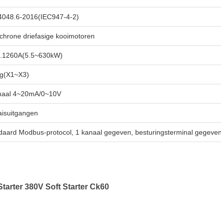
048.6-2016(IEC947-4-2)
chrone driefasige kooimotoren
..1260A(5.5~630kW)
g(X1~X3)
naal 4~20mA/0~10V
laisuitgangen
daard Modbus-protocol, 1 kanaal gegeven, besturingsterminal gegeve
tarter 380V Soft Starter Ck60