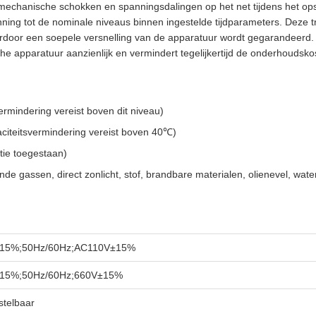
m mechanische schokken en spanningsdalingen op het net tijdens het o
spanning tot de nominale niveaus binnen ingestelde tijdparameters. Deze
rdoor een soepele versnelling van de apparatuur wordt gegarandeerd.
e apparatuur aanzienlijk en vermindert tegelijkertijd de onderhoudsko
ermindering vereist boven dit niveau)
citeitsvermindering vereist boven 40℃)
ie toegestaan)
nde gassen, direct zonlicht, stof, brandbare materialen, olienevel, wa
15%;50Hz/60Hz;AC110V±15%
15%;50Hz/60Hz;660V±15%
stelbaar