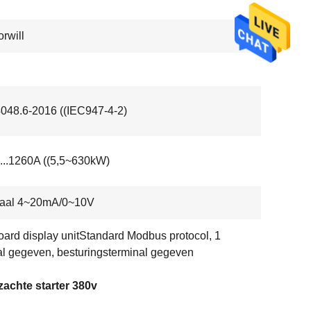
rwill
48.6-2016 ((IEC947-4-2)
....1260A ((5,5~630kW)
naal 4~20mA/0~10V
ard display unitStandard Modbus protocol, 1
l gegeven, besturingsterminal gegeven
achte starter 380v