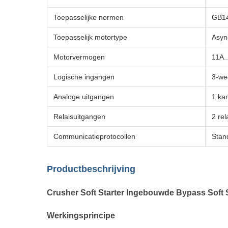
Toepasselijke normen
GB14
Toepasselijk motortype
Asyn
Motorvermogen
11A.
Logische ingangen
3-we
Analoge uitgangen
1 ka
Relaisuitgangen
2 re
Communicatieprotocollen
Stan
Productbeschrijving
Crusher Soft Starter Ingebouwde Bypass Soft S
Werkingsprincipe