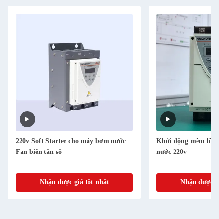
220v Soft Starter cho máy bơm nước
Khởi động mềm lồng
Fan biến tần số
nước 220v
Nhận được giá tốt nhất
Nhận được gi