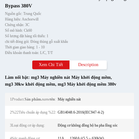
Bypass 380V
Nguồn gốc: Trung Quốc
Hàng hiệu: Anchorwill
Chứng nhận: 3C
Số mô hình: Ck60
Số lượng đặt hàng tối thiểu: 1
chi tiết đóng gói: Đóng thùng gỗ xuất khẩu
Thời gian giao hàng: 1 - 10
Điều khoản thanh toán: L/C, T/T
Xem Chi Tiết
Description
Làm nổi bật:
mg3 Máy nghiền nát Máy khởi động mềm
,
mg3 30kw khởi động mềm
,
mg3 Máy khởi động mềm 380v
1
Product.
Sản phẩm.
name
tên
:
Máy nghiền nát
2%22Tiêu chuẩn áp dụng %22:
GB14048.6-2016(IEC947-4-2)
3Loại động cơ áp dụng:
Động cơ không đồng bộ ba pha lồng sóc
4Sức mạnh động cơ:
11A......1260A ((5,5 ~ 630kW)