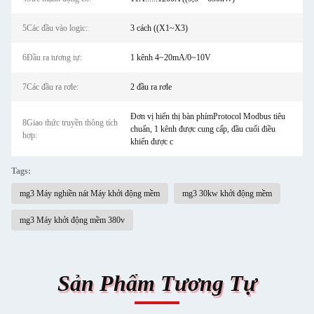
5Các đầu vào logic:
3 cách ((X1~X3)
6Đầu ra tương tự:
1 kênh 4~20mA/0~10V
7Các đầu ra rơle:
2 đầu ra rơle
Đơn vị hiển thị bàn phímProtocol Modbus tiêu
8Giao thức truyền thông tích
chuẩn, 1 kênh được cung cấp, đầu cuối điều
hợp:
khiển được c
Tags:
mg3 Máy nghiền nát Máy khởi động mềm
mg3 30kw khởi động mềm
mg3 Máy khởi động mềm 380v
Sản Phẩm Tương Tự