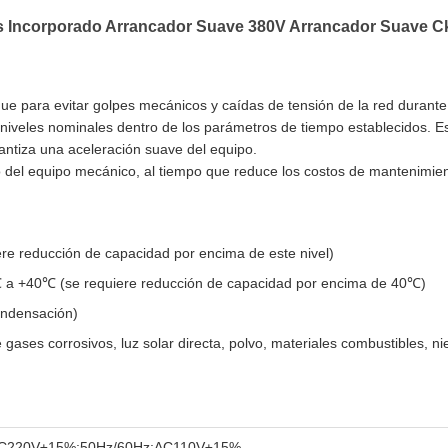
s Incorporado Arrancador Suave 380V Arrancador Suave C
nque para evitar golpes mecánicos y caídas de tensión de la red durante
s niveles nominales dentro de los parámetros de tiempo establecidos. Es
rantiza una aceleración suave del equipo.
o del equipo mecánico, al tiempo que reduce los costos de mantenimiento
ere reducción de capacidad por encima de este nivel)
 a +40℃ (se requiere reducción de capacidad por encima de 40℃)
ondensación)
e gases corrosivos, luz solar directa, polvo, materiales combustibles, n
C220V±15%;50Hz/60Hz;AC110V±15%