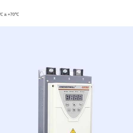
0℃ a +70℃