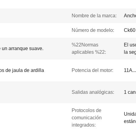
Nombre de la marca:
Ancho
Número de modelo:
Ck60
%22Normas
El us
ne un arranque suave.
aplicables %22:
la se
os de jaula de ardilla
Potencia del motor:
11A..
Salidas analógicas:
1 can
Protocolos de
Unida
comunicación
están
integrados: