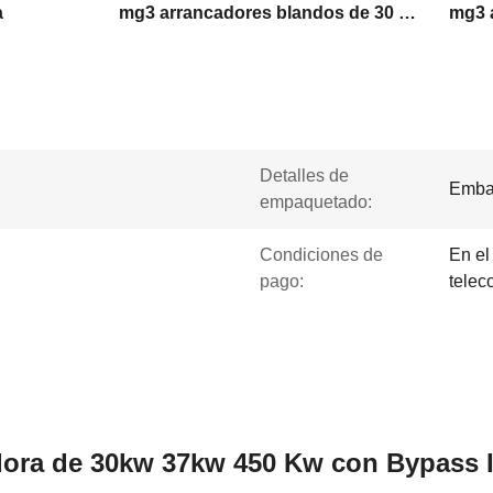
a
mg3 arrancadores blandos de 30 kW
mg3 
Detalles de
Embal
empaquetado:
Condiciones de
En el
pago:
telec
adora de 30kw 37kw 450 Kw con Bypass 