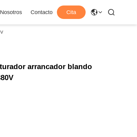
 Nosotros
Contacto
Cita
0V
turador arrancador blando
380V