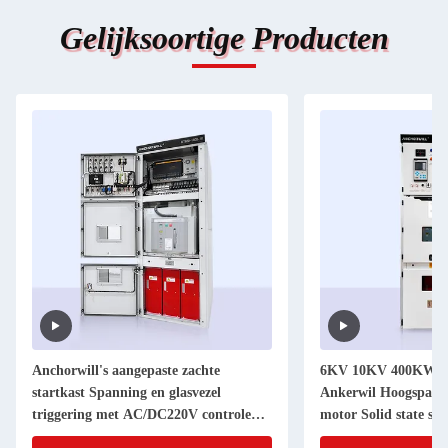
Gelijksoortige Producten
Anchorwill's aangepaste zachte
6KV 10KV 400KW M
startkast Spanning en glasvezel
Ankerwil Hoogspann
triggering met AC/DC220V controle
motor Solid state sof
stroomtoevoer
kast