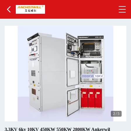
2
/
5
3.3KV 6kv 10KV 450KW 550KW 2800KW Ankerwil