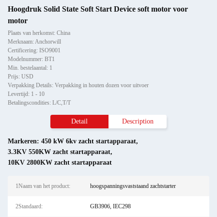
Hoogdruk Solid State Soft Start Device soft motor voor
motor
Plaats van herkomst: China
Merknaam: Anchorwill
Certificering: ISO9001
Modelnummer: BT1
Min. bestelaantal: 1
Prijs: USD
Verpakking Details: Verpakking in houten dozen voor uitvoer
Levertijd: 1 - 10
Betalingscondities: L/C,T/T
Detail
Description
Markeren:
450 kW 6kv zacht startapparaat
,
3.3KV 550KW zacht startapparaat
,
10KV 2800KW zacht startapparaat
1Naam van het product:
hoogspanningsvaststaand zachtstarter
2Standaard:
GB3906, IEC298