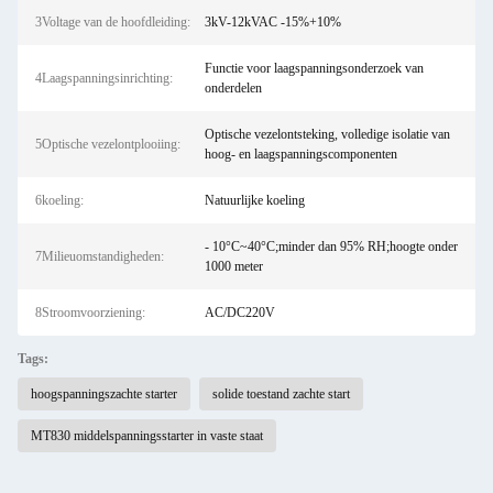
3Voltage van de hoofdleiding:
3kV-12kVAC -15%+10%
Functie voor laagspanningsonderzoek van
4Laagspanningsinrichting:
onderdelen
Optische vezelontsteking, volledige isolatie van
5Optische vezelontplooiing:
hoog- en laagspanningscomponenten
6koeling:
Natuurlijke koeling
- 10°C~40°C;minder dan 95% RH;hoogte onder
7Milieuomstandigheden:
1000 meter
8Stroomvoorziening:
AC/DC220V
Tags:
hoogspanningszachte starter
solide toestand zachte start
MT830 middelspanningsstarter in vaste staat