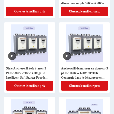
démarreur souple 55KW-630KW
380V 690V Moteur de dérivation
Obtenez le meilleur prix
Obtenez le meilleur prix
intégré démarreur souple 3e phase
Série Anchorwill Soft Starter 3
Anchorwill démarreur en douceur 3
Phase 380V 280kw Voltage 3h
phase 160KW 690V 50/60Hz
Intelligent Soft Starter Pour le
Construit dans le démarreur en
climatiseur
douceur moteur de démarrage en
Obtenez le meilleur prix
Obtenez le meilleur prix
douceur de contournement