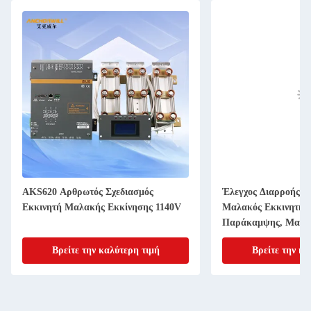
AKS620 Αρθρωτός Σχεδιασμός
Έλεγχος Διαρροής, 
Εκκινητή Μαλακής Εκκίνησης 1140V
Μαλακός Εκκινητής
Παράκαμψης, Μαλακ
Βρείτε την καλύτερη τιμή
Βρείτε την κα