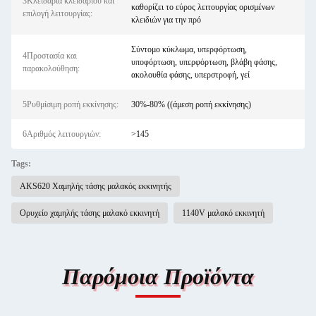
3Κλειδαριά κλειδαριού και
καθορίζει το εύρος λειτουργίας ορισμένων
επιλογή λειτουργίας:
κλειδιών για την πρό
Σύντομο κύκλωμα, υπερφόρτωση,
4Προστασία και
υποφόρτωση, υπερφόρτωση, βλάβη φάσης,
παρακολούθηση:
ακολουθία φάσης, υπερστροφή, γεί
5Ρυθμίσιμη ροπή εκκίνησης:
30%-80% ((άμεση ροπή εκκίνησης)
6Αριθμός λειτουργιών:
>145
Tags:
AKS620 Χαμηλής τάσης μαλακός εκκινητής
Ορυχείο χαμηλής τάσης μαλακό εκκινητή
1140V μαλακό εκκινητή
Παρόμοια Προϊόντα