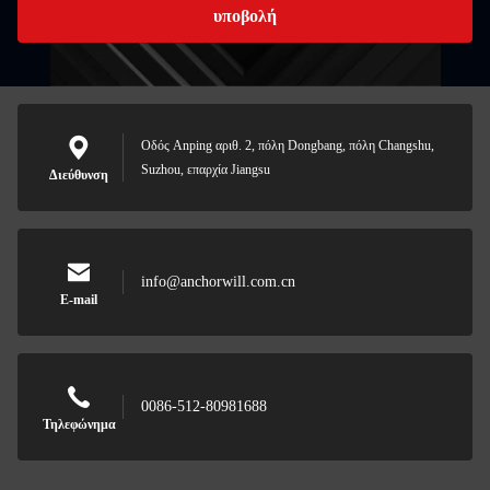
υποβολή
Οδός Anping αριθ. 2, πόλη Dongbang, πόλη Changshu,
Suzhou, επαρχία Jiangsu
Διεύθυνση
info@anchorwill.com.cn
E-mail
0086-512-80981688
Τηλεφώνημα