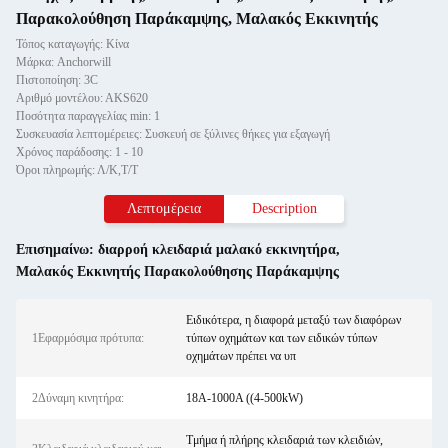
Παρακολούθηση Παράκαμψης, Μαλακός Εκκινητής
Τόπος καταγωγής: Κίνα
Μάρκα: Anchorwill
Πιστοποίηση: 3C
Αριθμό μοντέλου: ΑΚS620
Ποσότητα παραγγελίας min: 1
Συσκευασία λεπτομέρειες: Συσκευή σε ξύλινες θήκες για εξαγωγή
Χρόνος παράδοσης: 1 - 10
Όροι πληρωμής: Λ/Κ,Τ/Τ
Λεπτομέρεια
Description
Επισημαίνω:
διαρροή κλειδαριά μαλακό εκκινητήρα
,
Μαλακός Εκκινητής Παρακολούθησης Παράκαμψης
Ειδικότερα, η διαφορά μεταξύ των διαφόρων
1Εφαρμόσιμα πρότυπα:
τύπων οχημάτων και των ειδικών τύπων
οχημάτων πρέπει να υπ
2Δύναμη κινητήρα:
18A-1000A ((4-500kW)
Τμήμα ή πλήρης κλειδαριά των κλειδιών,