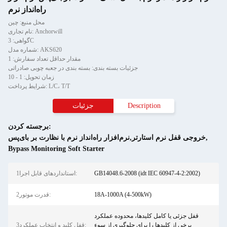
راه‌انداز نرم
محل منبع: چین
نام تجاری: Anchorwill
گواهی: 3C
شماره مدل: AKS620
مقدار حداقل تعداد سفارش: 1
جزئیات بسته بندی: بسته بندی در جعبه چوبی صادراتی
زمان تحویل: 1 - 10
شرایط پرداخت: L/C، T/T
Description
جزئیات
برجسته کردن:
,
خروجی قفل نرم استارتر,نرم‌افزار راه‌انداز نرم با نظارت بر بای‌پس
Bypass Monitoring Soft Starter
GB14048.6-2008 (idt IEC 60947-4-2:2002)
1استانداردهای قابل اجرا:
18A-1000A (4-500kW)
2قدرت موتور:
قفل جزئی یا کامل کلیدها، محدوده عملکرد
برخی از کلیدها را برای جلوگیری از سوء
3قفل کلید و انتخاب عملکرد: