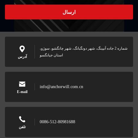
ارسال
شماره 2 جاده آنپینگ، شهر دونگبانگ، شهر چانگشو، سوژو،
استان جیانگسو
آدرس
info@anchorwill.com.cn
E-mail
0086-512-80981688
تلفن