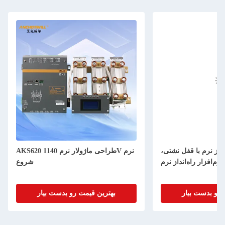
انداز نرم با قفل نشتی،
AKS620 طراحی ماژولار نرم 1140V نرم
م‌افزار راه‌انداز نرم
شروع
 رو بدست بیار
بهترین قیمت رو بدست بیار