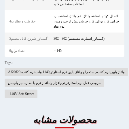
استفاده مشخص کنید.
اتصال کوتاه، اضافه ولتاژ، کم ولتاژ، اضافه بار،
خرابی فاز، توالی فاز، جریان بیش از حد، زمین،
4حفاظت و نظارت:
عدم تعاد
30٪ - 80٪ (گشتاور استارت مستقیم)
5گشتاور شروع قابل تنظیم:
> 145
6تعداد توابع:
Tags:
AKS620 ولتاژ پایین نرم کننده,استخراج ولتاژ پایین نرم استارتر,1140 ولت نرم کننده
خروجی قفل نرم استارتر,نرم‌افزار راه‌انداز نرم با نظارت بر بای‌پس
1140V Soft Starter
محصولات مشابه