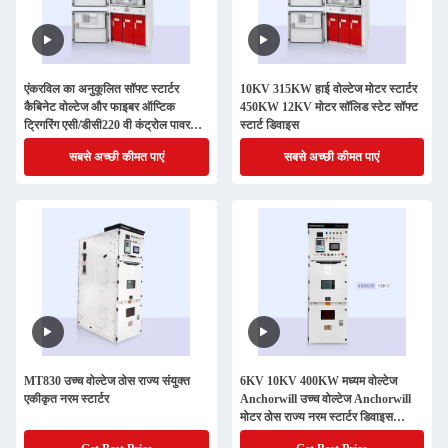
एंकरविल का अनुकूलित सॉफ्ट स्टार्टर
10KV 315KW हाई वोल्टेज मोटर स्टार्टर
कैबिनेट वोल्टेज और फाइबर ऑप्टिक
450KW 12KV मोटर सॉलिड स्टेट सॉफ्ट
ट्रिगरिंग एसी/डीसी220 वी कंट्रोल पावर
स्टार्ट डिवाइस
सप्लाई के साथ
सबसे अच्छी कीमत पाएं
सबसे अच्छी कीमत पाएं
MT830 उच्च वोल्टेज ठोस राज्य संयुक्त
6KV 10KV 400KW मध्यम वोल्टेज
एकीकृत नरम स्टार्टर
Anchorwill उच्च वोल्टेज Anchorwill
मोटर ठोस राज्य नरम स्टार्टर डिवाइस
कैबिनेट